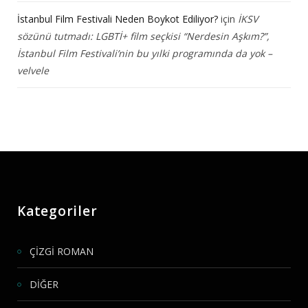
İstanbul Film Festivali Neden Boykot Ediliyor?
için
İKSV
sözünü tutmadı: LGBTİ+ film seçkisi “Nerdesin Aşkım?”,
İstanbul Film Festivali’nin bu yılki programında da yok –
velvele
Kategoriler
ÇİZGİ ROMAN
DİĞER