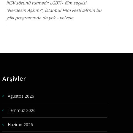
İKSV sözünü tutmadı: LGBTİ+ film seçkisi
“Nerdesin Aşkım?”, İstanbul Film Festivali’nin bu
yılki programında da yok – velvele
Arşivler
Ağustos 2026
Temmuz 2026
Haziran 2026