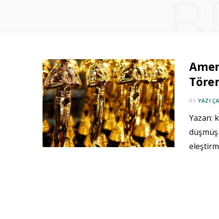
B
Ameri
Tören
BY
YAZI ÇA
Yazan: k
düşmüş 
eleştirm