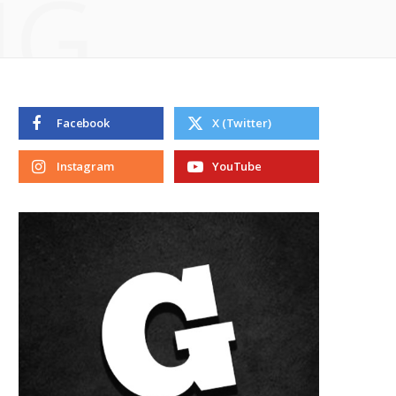
NG
Facebook
X (Twitter)
Instagram
YouTube