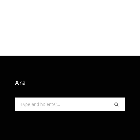
Ara
Search
for: