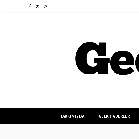
F
X
I
a
(
n
c
T
s
e
w
t
b
i
a
o
t
g
o
t
r
k
e
a
r
m
HAKKIMIZDA
GEEK HABERLER
)