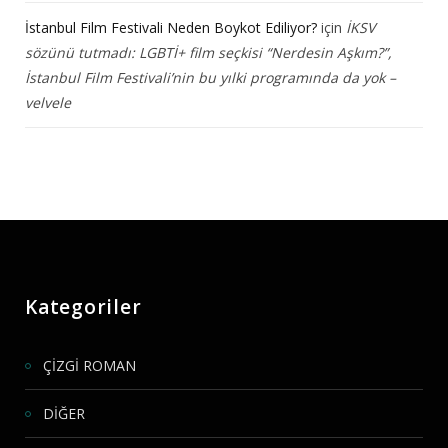
İstanbul Film Festivali Neden Boykot Ediliyor?
için
İKSV
sözünü tutmadı: LGBTİ+ film seçkisi “Nerdesin Aşkım?”,
İstanbul Film Festivali’nin bu yılki programında da yok –
velvele
Kategoriler
ÇİZGİ ROMAN
DİĞER