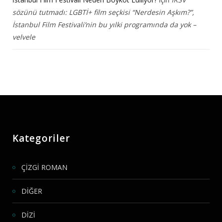
sözünü tutmadı: LGBTİ+ film seçkisi “Nerdesin Aşkım?”,
İstanbul Film Festivali’nin bu yılki programında da yok –
velvele
Kategoriler
ÇİZGİ ROMAN
DİĞER
DİZİ