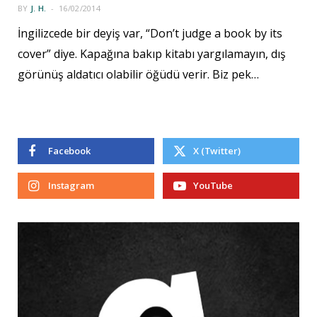
BY
J. H.
16/02/2014
İngilizcede bir deyiş var, “Don’t judge a book by its
cover” diye. Kapağına bakıp kitabı yargılamayın, dış
görünüş aldatıcı olabilir öğüdü verir. Biz pek…
Facebook
X (Twitter)
Instagram
YouTube