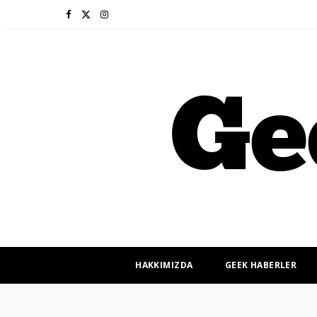
F
X
I
a
(
n
c
T
s
e
w
t
b
i
a
o
t
g
o
t
r
k
e
a
r
m
HAKKIMIZDA
GEEK HABERLER
)