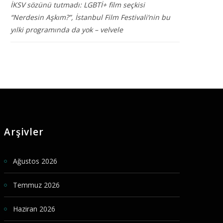
İKSV sözünü tutmadı: LGBTİ+ film seçkisi
“Nerdesin Aşkım?”, İstanbul Film Festivali’nin bu
yılki programında da yok – velvele
Arşivler
Ağustos 2026
Temmuz 2026
Haziran 2026