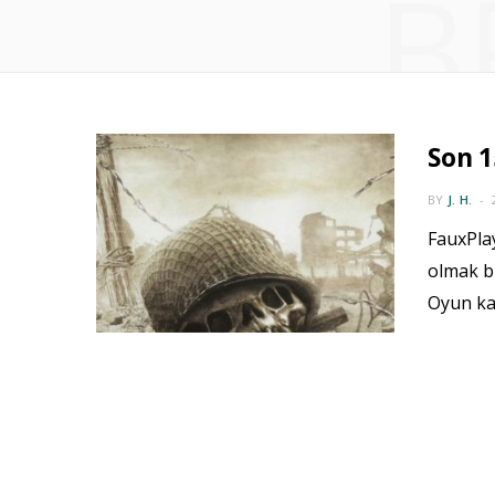
B
Son 1
BY
J. H.
FauxPlay
olmak bi
Oyun ka