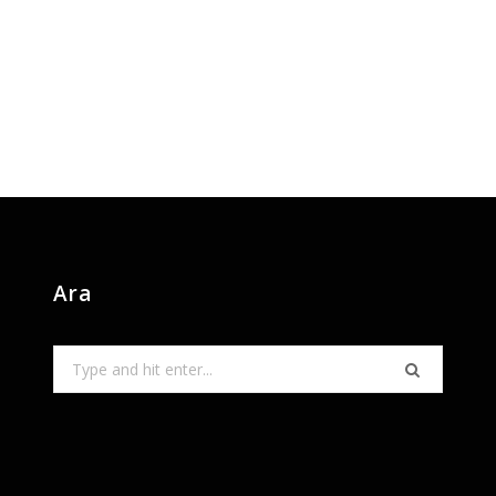
Ara
Search
for: