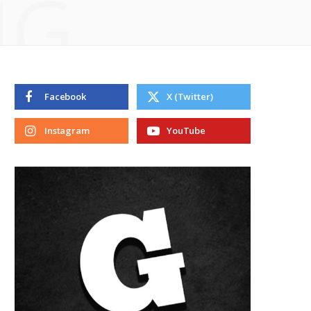
NG
Facebook
X (Twitter)
Instagram
YouTube