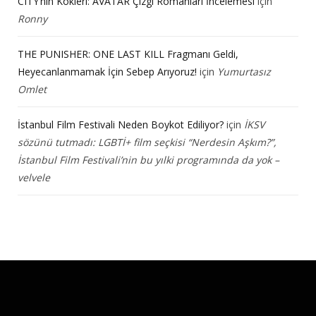
CITY’nin Kökleri: AVATAR Çizgi Romanları İncelemesi
için
Ronny
THE PUNISHER: ONE LAST KILL Fragmanı Geldi,
Heyecanlanmamak İçin Sebep Arıyoruz!
için
Yumurtasız
Omlet
İstanbul Film Festivali Neden Boykot Ediliyor?
için
İKSV
sözünü tutmadı: LGBTİ+ film seçkisi “Nerdesin Aşkım?”,
İstanbul Film Festivali’nin bu yılki programında da yok –
velvele