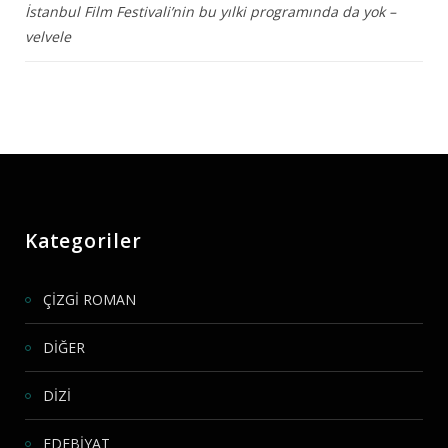
İstanbul Film Festivali’nin bu yılki programında da yok –
velvele
Kategoriler
ÇİZGİ ROMAN
DİĞER
DİZİ
EDEBİYAT