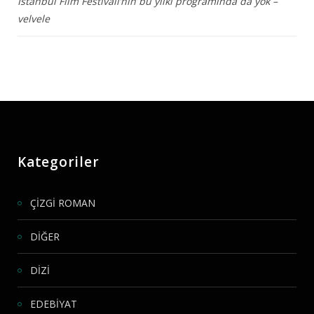
İstanbul Film Festivali’nin bu yılki programında da yok –
velvele
Kategoriler
ÇİZGİ ROMAN
DİĞER
DİZİ
EDEBİYAT