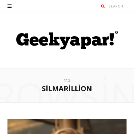
ROWSI
TAG
SILMARILLION