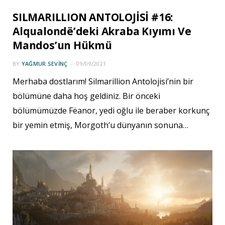
SILMARILLION ANTOLOJİSİ #16:
Alqualondë’deki Akraba Kıyımı Ve
Mandos’un Hükmü
BY
YAĞMUR SEVINÇ
09/09/2021
Merhaba dostlarım! Silmarillion Antolojisi’nin bir
bölümüne daha hoş geldiniz. Bir önceki
bölümümüzde Fëanor, yedi oğlu ile beraber korkunç
bir yemin etmiş, Morgoth’u dünyanın sonuna…