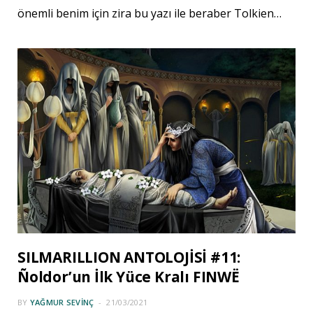
önemli benim için zira bu yazı ile beraber Tolkien…
SILMARILLION ANTOLOJİSİ #11:
Ñoldor’un İlk Yüce Kralı FINWË
BY
YAĞMUR SEVINÇ
21/03/2021