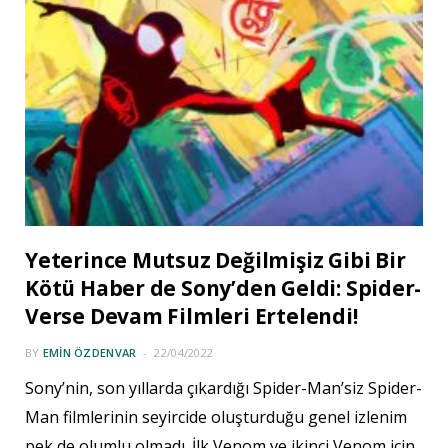
Yeterince Mutsuz Değilmişiz Gibi Bir
Kötü Haber de Sony’den Geldi: Spider-
Verse Devam Filmleri Ertelendi!
BY
EMIN ÖZDENVAR
22/04/2022
Sony’nin, son yıllarda çıkardığı Spider-Man’siz Spider-
Man filmlerinin seyircide oluşturduğu genel izlenim
pek de olumlu olmadı. İlk Venom ve ikinci Venom için