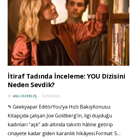
İtiraf Tadında İnceleme: YOU Dizisini
Neden Sevdik?
BY
ASLI ÖZKELEŞ
02/02/2020
✎ Geekyapar EditörYou’ya Hızlı BakışKonusu:
Kitapçıda çalışan Joe Goldberg’in, ilgi duyduğu
kadınları “aşk” adı altında takıntı hâline getirip
cinayete kadar giden karanlık hikâyesi.Format: 5…