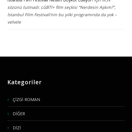
sözünü tutmadı: LGBTİ+ film seçkisi “Nerdesin Aşkım?”,
İstanbul Film Festivali’nin bu yılki programında da yok –
velvele
Kategoriler
ÇİZGİ ROMAN
DİĞER
DİZİ