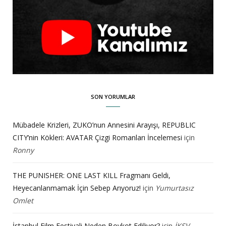
SON YORUMLAR
Mübadele Krizleri, ZUKO’nun Annesini Arayışı, REPUBLIC
CITY’nin Kökleri: AVATAR Çizgi Romanları İncelemesi
için
Ronny
THE PUNISHER: ONE LAST KILL Fragmanı Geldi,
Heyecanlanmamak İçin Sebep Arıyoruz!
için
Yumurtasız
Omlet
İstanbul Film Festivali Neden Boykot Ediliyor?
için
İKSV