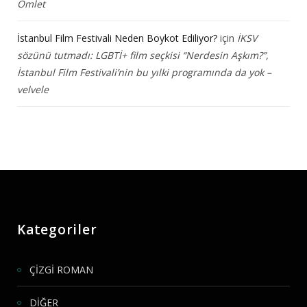
Omlet
İstanbul Film Festivali Neden Boykot Ediliyor?
için
İKSV
sözünü tutmadı: LGBTİ+ film seçkisi “Nerdesin Aşkım?”,
İstanbul Film Festivali’nin bu yılki programında da yok –
velvele
Kategoriler
ÇİZGİ ROMAN
DİĞER