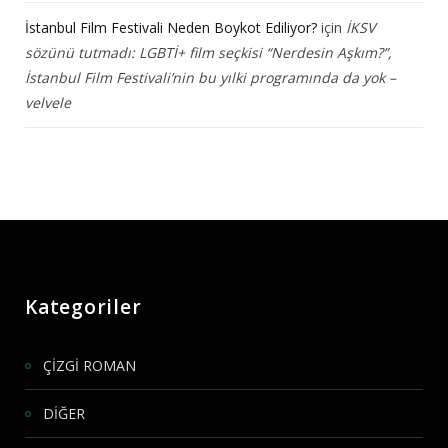
İstanbul Film Festivali Neden Boykot Ediliyor?
için
İKSV
sözünü tutmadı: LGBTİ+ film seçkisi “Nerdesin Aşkım?”,
İstanbul Film Festivali’nin bu yılki programında da yok –
velvele
Kategoriler
ÇİZGİ ROMAN
DİĞER