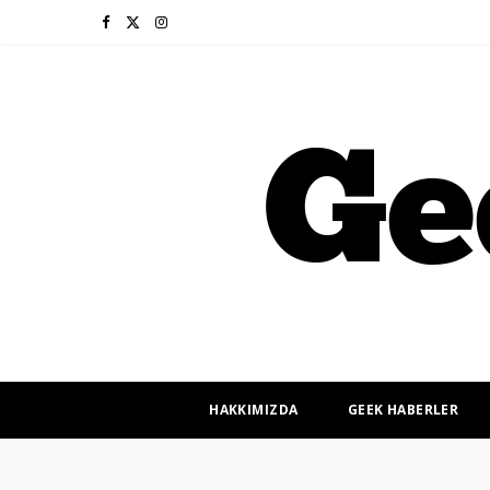
F
X
I
a
(
n
c
T
s
e
w
t
b
i
a
o
t
g
o
t
r
k
e
a
r
m
HAKKIMIZDA
GEEK HABERLER
)