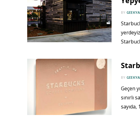
Yepye
BY
GEEKYA
Starbuck
yerdeyiz
Starbuc
Starb
BY
GEEKYA
Geçen yı
sınırlı 
sayıda, 