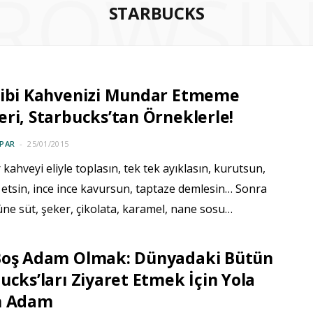
ROWSI
STARBUCKS
Gibi Kahvenizi Mundar Etmeme
ri, Starbucks’tan Örneklerle!
PAR
25/01/2015
kahveyi eliyle toplasın, tek tek ayıklasın, kurutsun,
etsin, ince ince kavursun, taptaze demlesin… Sonra
ne süt, şeker, çikolata, karamel, nane sosu…
Boş Adam Olmak: Dünyadaki Bütün
ucks’ları Ziyaret Etmek İçin Yola
n Adam