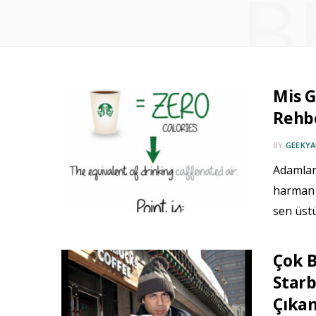
B
Mis 
Rehbe
BY
GEEKYA
Adamlar 
harman 
sen üstü
Çok 
Starb
Çıka