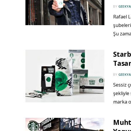
BY
GEEKYA
Rafael 
şubeleri
Şu zama
Starb
Tasar
BY
GEEKYA
Sessiz ç
şekliyle
marka ol
Muhte