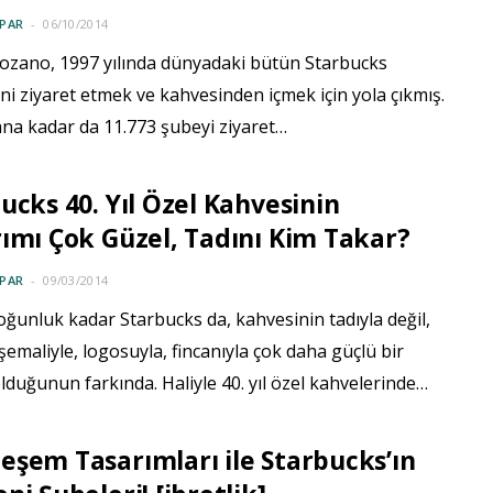
PAR
06/10/2014
Lozano, 1997 yılında dünyadaki bütün Starbucks
ni ziyaret etmek ve kahvesinden içmek için yola çıkmış.
na kadar da 11.773 şubeyi ziyaret…
ucks 40. Yıl Özel Kahvesinin
ımı Çok Güzel, Tadını Kim Takar?
PAR
09/03/2014
oğunluk kadar Starbucks da, kahvesinin tadıyla değil,
 şemaliyle, logosuyla, fincanıyla çok daha güçlü bir
duğunun farkında. Haliyle 40. yıl özel kahvelerinde…
şem Tasarımları ile Starbucks’ın