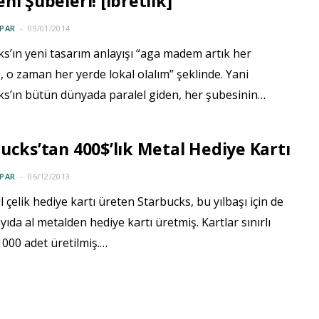
ni Şubeleri! [ibretlik]
PAR
09/01/2014
s’ın yeni tasarım anlayışı “aga madem artık her
, o zaman her yerde lokal olalım” şeklinde. Yani
ks’ın bütün dünyada paralel giden, her şubesinin…
ucks’tan 400$’lık Metal Hediye Kartı
PAR
06/12/2013
l çelik hediye kartı üreten Starbucks, bu yılbaşı için de
sayıda al metalden hediye kartı üretmiş. Kartlar sınırlı
1000 adet üretilmiş.…