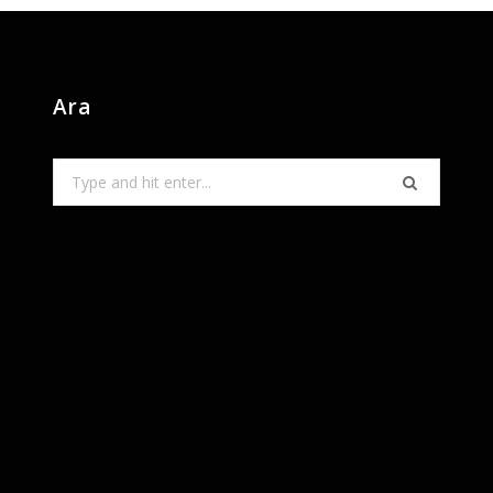
Ara
Search
for: