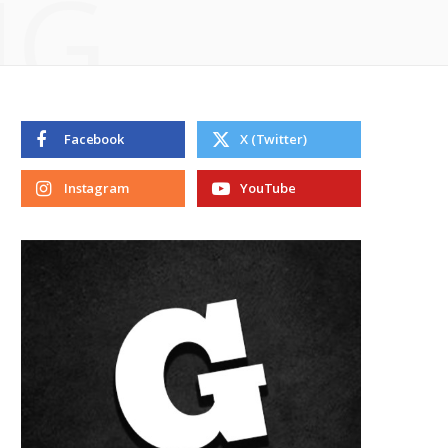
NG
Facebook
X (Twitter)
Instagram
YouTube