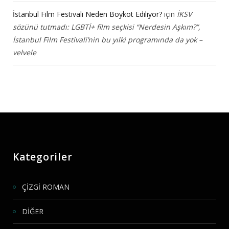
İstanbul Film Festivali Neden Boykot Ediliyor?
için
İKSV
sözünü tutmadı: LGBTİ+ film seçkisi “Nerdesin Aşkım?”,
İstanbul Film Festivali’nin bu yılki programında da yok –
velvele
Kategoriler
ÇİZGİ ROMAN
DİĞER