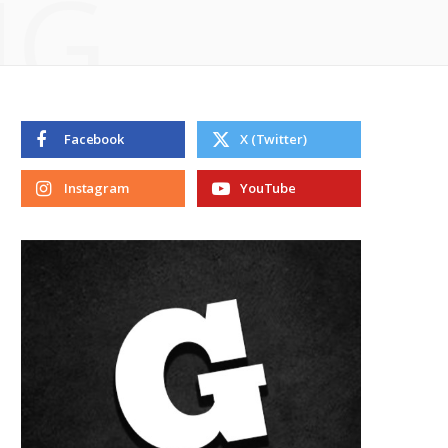
NG
Facebook
X (Twitter)
Instagram
YouTube