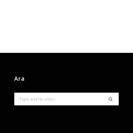
Ara
Search
for: