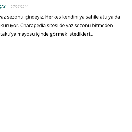
ÇAY
07/07/2014
z sezonu içindeyiz. Herkes kendini ya sahile attı ya da
i kuruyor. Charapedia sitesi de yaz sezonu bitmeden
otaku’ya mayosu içinde görmek istedikleri…