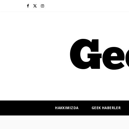
F
X
I
a
(
n
c
T
s
e
w
t
b
i
a
o
t
g
o
t
r
k
e
a
r
m
HAKKIMIZDA
GEEK HABERLER
)