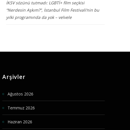
İKSV sözünü tutmadı: LGBTİ+ film seçkisi
“Nerdesin Aşkım?”, İstanbul Film Festivali’nin bu
yılki programında da yok – velvele
Arşivler
Ağustos 2026
Temmuz 2026
Haziran 2026