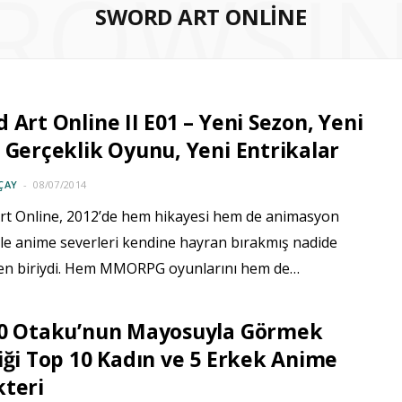
ROWSI
SWORD ART ONLINE
 Art Online II E01 – Yeni Sezon, Yeni
 Gerçeklik Oyunu, Yeni Entrikalar
ÇAY
08/07/2014
rt Online, 2012’de hem hikayesi hem de animasyon
 ile anime severleri kendine hayran bırakmış nadide
den biriydi. Hem MMORPG oyunlarını hem de…
00 Otaku’nun Mayosuyla Görmek
iği Top 10 Kadın ve 5 Erkek Anime
kteri