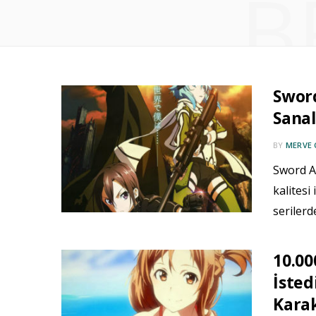
B
Sword
Sanal
BY
MERVE 
Sword A
kalitesi
seriler
10.0
İsted
Kara