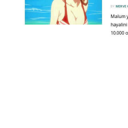
BY
MERVE 
Malum ya
hayalin
10.000 