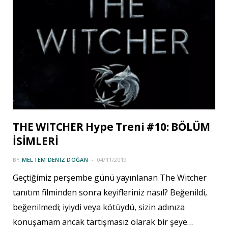
THE WITCHER Hype Treni #10: BÖLÜM
İSİMLERİ
BY
MELTEM DENIZ DOĞAN
04/11/2019
Geçtiğimiz perşembe günü yayınlanan The Witcher
tanıtım filminden sonra keyifleriniz nasıl? Beğenildi,
beğenilmedi; iyiydi veya kötüydü, sizin adınıza
konuşamam ancak tartışmasız olarak bir şeye…