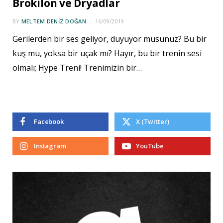
Brokilon ve Dryadlar
BY
MELTEM DENIZ DOĞAN
16/09/2019
Gerilerden bir ses geliyor, duyuyor musunuz? Bu bir
kuş mu, yoksa bir uçak mı? Hayır, bu bir trenin sesi
olmalı; Hype Treni! Trenimizin bir…
Facebook
X (Twitter)
Instagram
YouTube