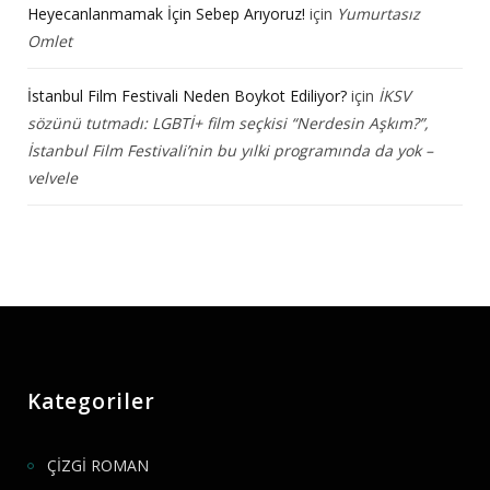
Heyecanlanmamak İçin Sebep Arıyoruz!
için
Yumurtasız
Omlet
İstanbul Film Festivali Neden Boykot Ediliyor?
için
İKSV
sözünü tutmadı: LGBTİ+ film seçkisi “Nerdesin Aşkım?”,
İstanbul Film Festivali’nin bu yılki programında da yok –
velvele
Kategoriler
ÇİZGİ ROMAN