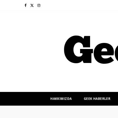
F
X
I
a
(
n
c
T
s
e
w
t
b
i
a
o
t
g
o
t
r
k
e
a
r
m
HAKKIMIZDA
GEEK HABERLER
)