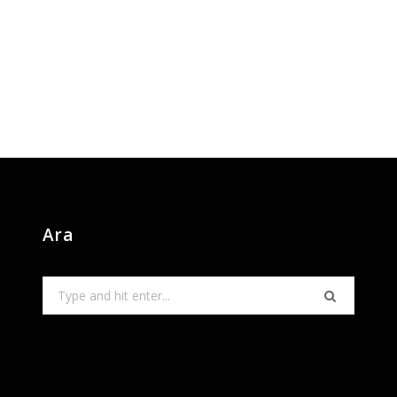
Ara
Search
for: