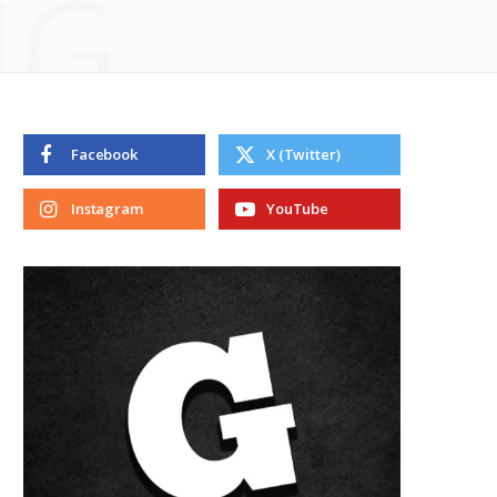
NG
Facebook
X (Twitter)
Instagram
YouTube