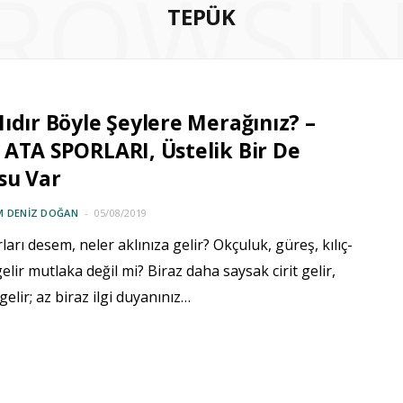
ROWSI
TEPÜK
ıdır Böyle Şeylere Merağınız? –
ATA SPORLARI, Üstelik Bir De
su Var
M DENIZ DOĞAN
05/08/2019
ları desem, neler aklınıza gelir? Okçuluk, güreş, kılıç-
elir mutlaka değil mi? Biraz daha saysak cirit gelir,
 gelir; az biraz ilgi duyanınız…