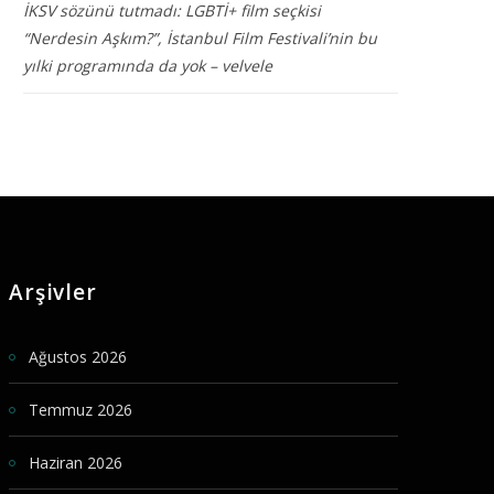
İKSV sözünü tutmadı: LGBTİ+ film seçkisi
“Nerdesin Aşkım?”, İstanbul Film Festivali’nin bu
yılki programında da yok – velvele
Arşivler
Ağustos 2026
Temmuz 2026
Haziran 2026