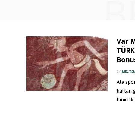
B
Var M
TÜRK 
Bonu
BY
MELTE
Ata spor
kalkan g
binicilik