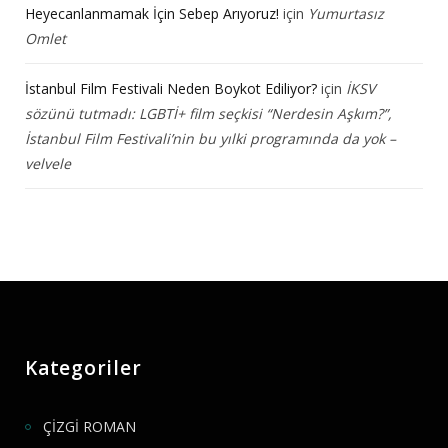
Heyecanlanmamak İçin Sebep Arıyoruz!
için
Yumurtasız
Omlet
İstanbul Film Festivali Neden Boykot Ediliyor?
için
İKSV
sözünü tutmadı: LGBTİ+ film seçkisi “Nerdesin Aşkım?”,
İstanbul Film Festivali’nin bu yılki programında da yok –
velvele
Kategoriler
ÇİZGİ ROMAN