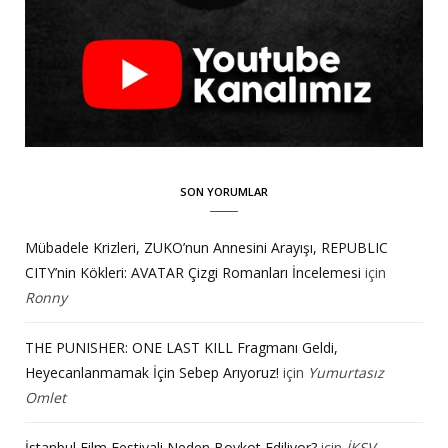
SON YORUMLAR
Mübadele Krizleri, ZUKO’nun Annesini Arayışı, REPUBLIC
CITY’nin Kökleri: AVATAR Çizgi Romanları İncelemesi
için
Ronny
THE PUNISHER: ONE LAST KILL Fragmanı Geldi,
Heyecanlanmamak İçin Sebep Arıyoruz!
için
Yumurtasız
Omlet
İstanbul Film Festivali Neden Boykot Ediliyor?
için
İKSV