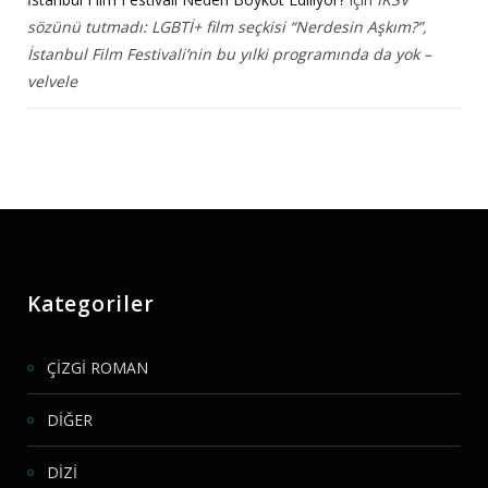
sözünü tutmadı: LGBTİ+ film seçkisi “Nerdesin Aşkım?”,
İstanbul Film Festivali’nin bu yılki programında da yok –
velvele
Kategoriler
ÇİZGİ ROMAN
DİĞER
DİZİ