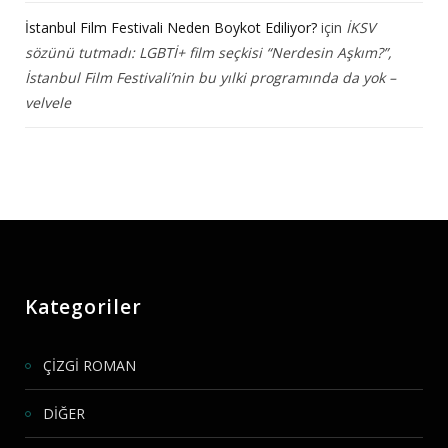
İstanbul Film Festivali Neden Boykot Ediliyor?
için
İKSV
sözünü tutmadı: LGBTİ+ film seçkisi “Nerdesin Aşkım?”,
İstanbul Film Festivali’nin bu yılki programında da yok –
velvele
Kategoriler
ÇİZGİ ROMAN
DİĞER