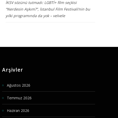
İKSV sözünü tutmadı: LGBTİ+ film seçkisi
“Nerdesin Aşkım?”, İstanbul Film Festivali’nin bu
yılki programında da yok – velvele
Arşivler
Ağustos 2026
Temmuz 2026
Haziran 2026