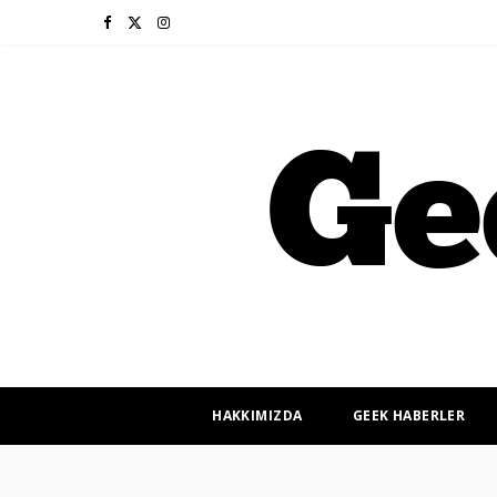
F
X
I
a
(
n
c
T
s
e
w
t
b
i
a
o
t
g
o
t
r
k
e
a
r
m
HAKKIMIZDA
GEEK HABERLER
)