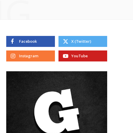
NG
Facebook
X (Twitter)
Instagram
YouTube