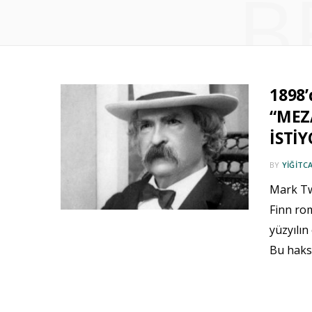
B
1898’
“MEZ
İSTİ
BY
YIĞITC
Mark Tw
Finn rom
yüzyılın
Bu haks