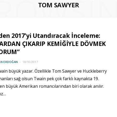
ROWSI
TOM SAWYER
den 2017’yi Utandıracak İnceleme:
ARDAN ÇIKARIP KEMİĞİYLE DÖVMEK
YORUM”
AN ERDOĞAN
18/10/2017
ain büyük yazar. Özellikle Tom Sawyer ve Huckleberry
anları sağ olsun Twain pek çok farklı kaynakta 19.
 en büyük Amerikan romancılarından biri olarak anılır.
ız…