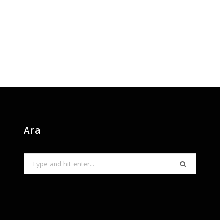
Ara
Search
for: