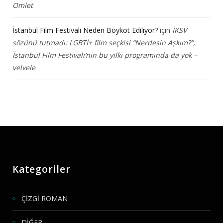
Omlet
İstanbul Film Festivali Neden Boykot Ediliyor?
için
İKSV
sözünü tutmadı: LGBTİ+ film seçkisi “Nerdesin Aşkım?”,
İstanbul Film Festivali’nin bu yılki programında da yok –
velvele
Kategoriler
ÇİZGİ ROMAN
DİĞER