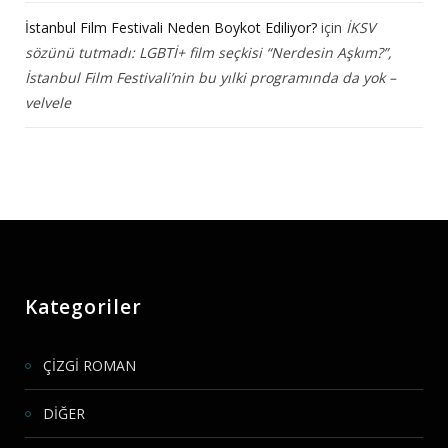
İstanbul Film Festivali Neden Boykot Ediliyor?
için
İKSV
sözünü tutmadı: LGBTİ+ film seçkisi “Nerdesin Aşkım?”,
İstanbul Film Festivali’nin bu yılki programında da yok –
velvele
Kategoriler
ÇİZGİ ROMAN
DİĞER