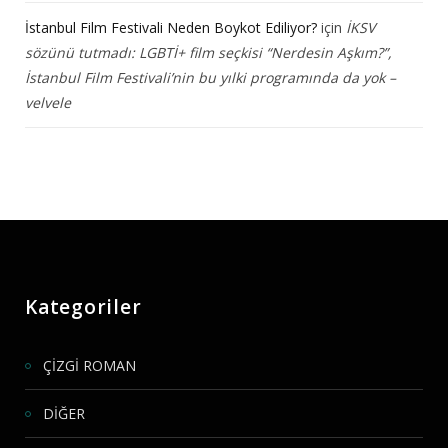
İstanbul Film Festivali Neden Boykot Ediliyor?
için
İKSV
sözünü tutmadı: LGBTİ+ film seçkisi “Nerdesin Aşkım?”,
İstanbul Film Festivali’nin bu yılki programında da yok –
velvele
Kategoriler
ÇİZGİ ROMAN
DİĞER