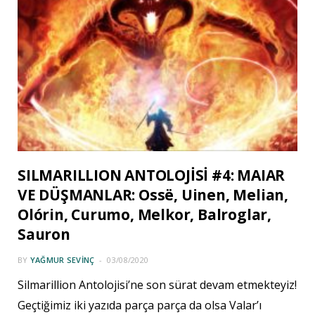
SILMARILLION ANTOLOJİSİ #4: MAIAR
VE DÜŞMANLAR: Ossë, Uinen, Melian,
Olórin, Curumo, Melkor, Balroglar,
Sauron
BY
YAĞMUR SEVINÇ
03/08/2020
Silmarillion Antolojisi’ne son sürat devam etmekteyiz!
Geçtiğimiz iki yazıda parça parça da olsa Valar’ı