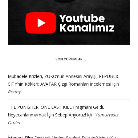
SON YORUMLAR
Mübadele Krizleri, ZUKO’nun Annesini Arayışı, REPUBLIC
CITY’nin Kökleri: AVATAR Çizgi Romanları İncelemesi
için
Ronny
THE PUNISHER: ONE LAST KILL Fragmanı Geldi,
Heyecanlanmamak İçin Sebep Arıyoruz!
için
Yumurtasız
Omlet
İstanbul Film Festivali Neden Boykot Ediliyor?
için
İKSV