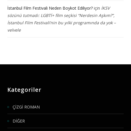
İstanbul Film Festivali Neden Boykot Ediliyor?
için
İKSV
sözünü tutmadı: LGBTİ+ film seçkisi “Nerdesin Aşkım?”,
İstanbul Film Festivali’nin bu yılki programında da yok –
velvele
Kategoriler
ÇİZGİ ROMAN
DİĞER