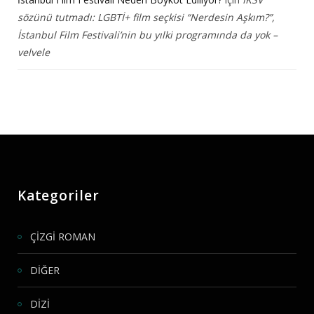
sözünü tutmadı: LGBTİ+ film seçkisi “Nerdesin Aşkım?”,
İstanbul Film Festivali’nin bu yılki programında da yok –
velvele
Kategoriler
ÇİZGİ ROMAN
DİĞER
DİZİ