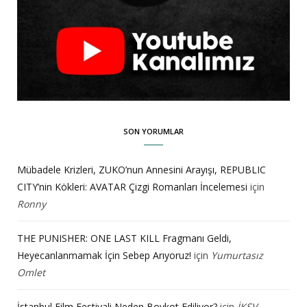
SON YORUMLAR
Mübadele Krizleri, ZUKO’nun Annesini Arayışı, REPUBLIC
CITY’nin Kökleri: AVATAR Çizgi Romanları İncelemesi
için
Ronny
THE PUNISHER: ONE LAST KILL Fragmanı Geldi,
Heyecanlanmamak İçin Sebep Arıyoruz!
için
Yumurtasız
Omlet
İstanbul Film Festivali Neden Boykot Ediliyor?
için
İKSV