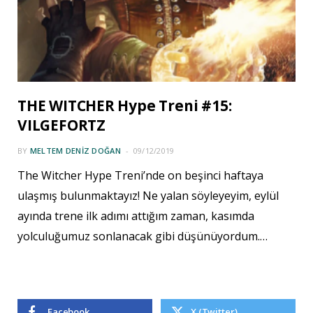
THE WITCHER Hype Treni #15:
VILGEFORTZ
BY
MELTEM DENIZ DOĞAN
09/12/2019
The Witcher Hype Treni’nde on beşinci haftaya
ulaşmış bulunmaktayız! Ne yalan söyleyeyim, eylül
ayında trene ilk adımı attığım zaman, kasımda
yolculuğumuz sonlanacak gibi düşünüyordum.…
Facebook
X (Twitter)