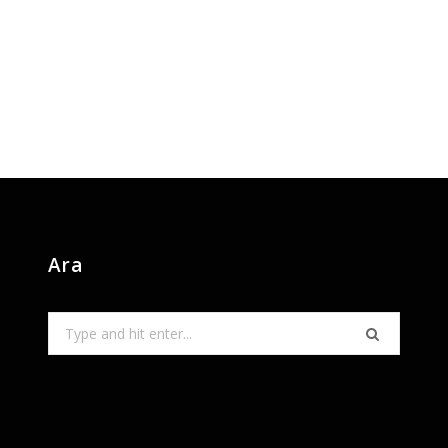
Ara
Search
for: