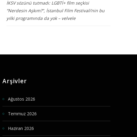
İKSV sözünü tutmadı: LGBTİ+ film seçkisi
“Nerdesin Aşkım?”, İstanbul Film Festivali’nin bu
yılki programında da yok – velvele
Arşivler
Ağustos 2026
Temmuz 2026
Haziran 2026