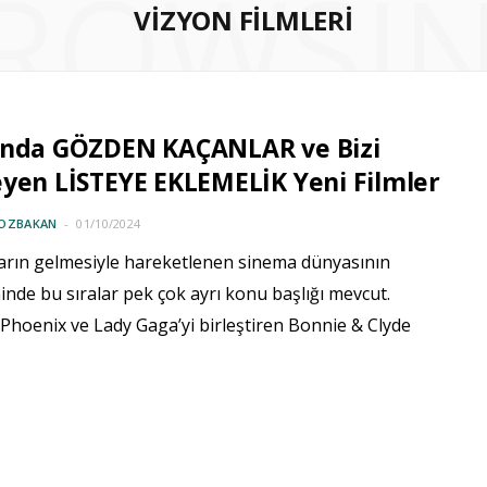
ROWSI
VIZYON FILMLERI
onda GÖZDEN KAÇANLAR ve Bizi
yen LİSTEYE EKLEMELİK Yeni Filmler
YOZBAKAN
01/10/2024
rın gelmesiyle hareketlenen sinema dünyasının
nde bu sıralar pek çok ayrı konu başlığı mevcut.
Phoenix ve Lady Gaga’yi birleştiren Bonnie & Clyde