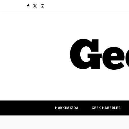
F
X
I
a
(
n
c
T
s
e
w
t
b
i
a
o
t
g
o
t
r
k
e
a
r
m
HAKKIMIZDA
GEEK HABERLER
)