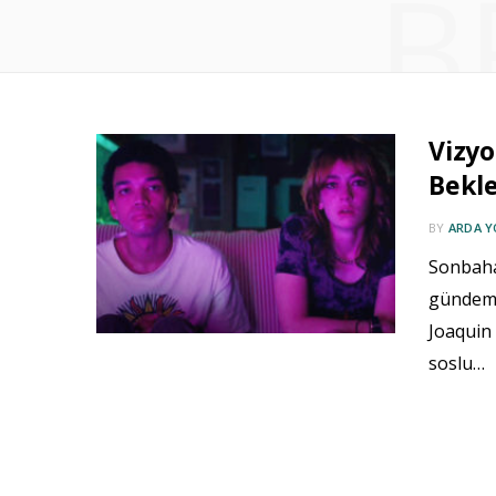
B
Vizy
Bekle
BY
ARDA 
Sonbaha
gündemi
Joaquin 
soslu…