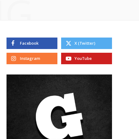
NG
Facebook
X (Twitter)
Instagram
YouTube