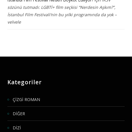
sözünü tutmadı: LGBTİ+ film seçkisi “Nerdesin Aşkım?”,
İstanbul Film Festivali’nin bu yılki programında da yok –
velvele
Kategoriler
ÇİZGİ ROMAN
DİĞER
DİZİ