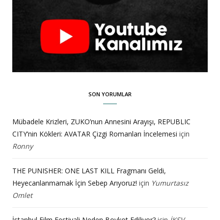
SON YORUMLAR
Mübadele Krizleri, ZUKO’nun Annesini Arayışı, REPUBLIC
CITY’nin Kökleri: AVATAR Çizgi Romanları İncelemesi
için
Ronny
THE PUNISHER: ONE LAST KILL Fragmanı Geldi,
Heyecanlanmamak İçin Sebep Arıyoruz!
için
Yumurtasız
Omlet
İstanbul Film Festivali Neden Boykot Ediliyor?
için
İKSV