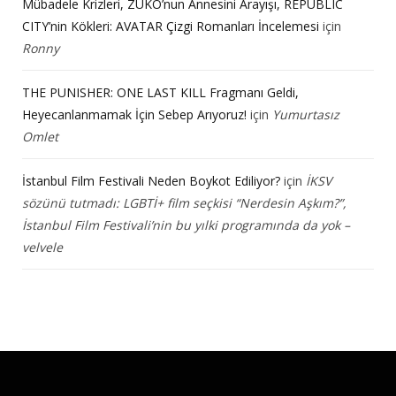
Mübadele Krizleri, ZUKO’nun Annesini Arayışı, REPUBLIC
CITY’nin Kökleri: AVATAR Çizgi Romanları İncelemesi
için
Ronny
THE PUNISHER: ONE LAST KILL Fragmanı Geldi,
Heyecanlanmamak İçin Sebep Arıyoruz!
için
Yumurtasız
Omlet
İstanbul Film Festivali Neden Boykot Ediliyor?
için
İKSV
sözünü tutmadı: LGBTİ+ film seçkisi “Nerdesin Aşkım?”,
İstanbul Film Festivali’nin bu yılki programında da yok –
velvele