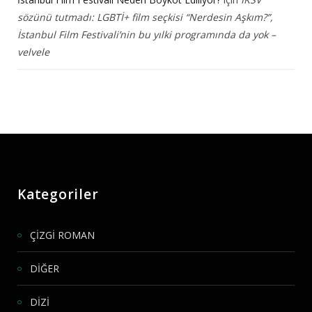
sözünü tutmadı: LGBTİ+ film seçkisi “Nerdesin Aşkım?”,
İstanbul Film Festivali’nin bu yılki programında da yok –
velvele
Kategoriler
ÇİZGİ ROMAN
DİĞER
DİZİ