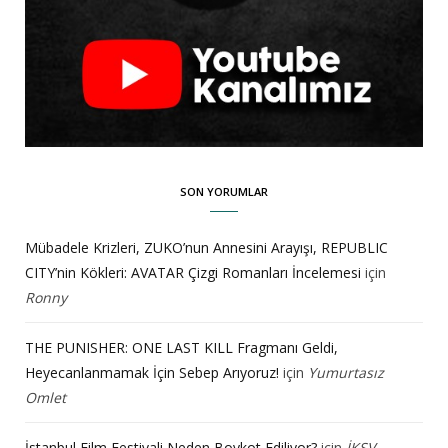
SON YORUMLAR
Mübadele Krizleri, ZUKO’nun Annesini Arayışı, REPUBLIC
CITY’nin Kökleri: AVATAR Çizgi Romanları İncelemesi
için
Ronny
THE PUNISHER: ONE LAST KILL Fragmanı Geldi,
Heyecanlanmamak İçin Sebep Arıyoruz!
için
Yumurtasız
Omlet
İstanbul Film Festivali Neden Boykot Ediliyor?
için
İKSV