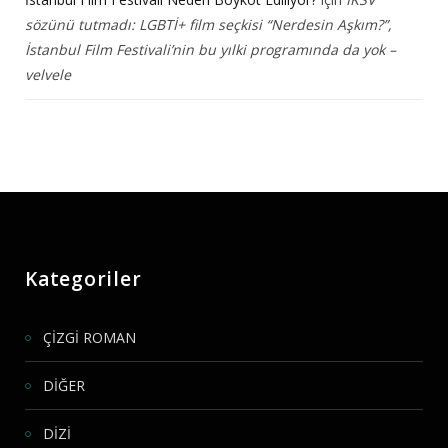
sözünü tutmadı: LGBTİ+ film seçkisi “Nerdesin Aşkım?”,
İstanbul Film Festivali’nin bu yılki programında da yok –
velvele
Kategoriler
ÇİZGİ ROMAN
DİĞER
DİZİ