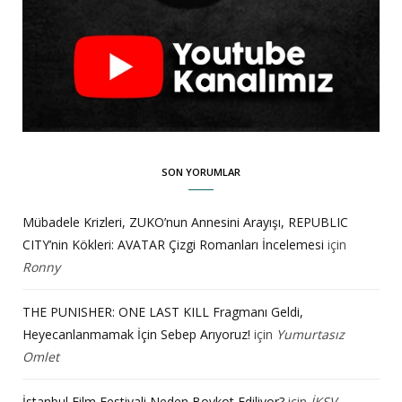
SON YORUMLAR
Mübadele Krizleri, ZUKO’nun Annesini Arayışı, REPUBLIC
CITY’nin Kökleri: AVATAR Çizgi Romanları İncelemesi
için
Ronny
THE PUNISHER: ONE LAST KILL Fragmanı Geldi,
Heyecanlanmamak İçin Sebep Arıyoruz!
için
Yumurtasız
Omlet
İstanbul Film Festivali Neden Boykot Ediliyor?
için
İKSV