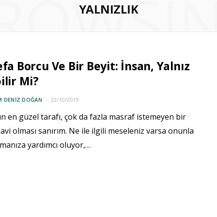
ROWSI
YALNIZLIK
efa Borcu Ve Bir Beyit: İnsan, Yalnız
ilir Mi?
M DENIZ DOĞAN
22/10/2019
 en güzel tarafı, çok da fazla masraf istemeyen bir
davi olması sanırım. Ne ile ilgili meseleniz varsa onunla
kmanıza yardımcı oluyor,…