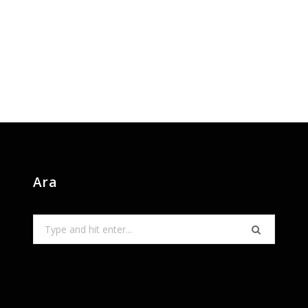
Ara
Search
for: