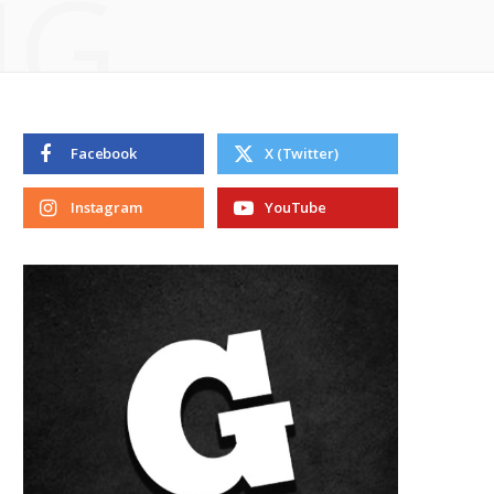
NG
Facebook
X (Twitter)
Instagram
YouTube