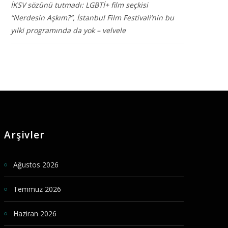
İKSV sözünü tutmadı: LGBTİ+ film seçkisi
“Nerdesin Aşkım?”, İstanbul Film Festivali’nin bu
yılki programında da yok – velvele
Arşivler
Ağustos 2026
Temmuz 2026
Haziran 2026