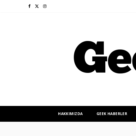
F
X
I
a
(
n
c
T
s
e
w
t
b
i
a
o
t
g
o
t
r
k
e
a
r
m
HAKKIMIZDA
GEEK HABERLER
)