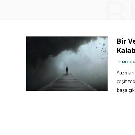
B
Bir V
Kalab
BY
MELTE
Yazmanın
çeşit te
başa çı