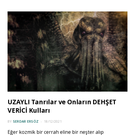
UZAYLI Tanrılar ve Onların DEHŞET
VERİCİ Kulları
BY
SERDAR ERSÖZ
18/12/2021
Eğer kozmik bir cerrah eline bir neşter alıp