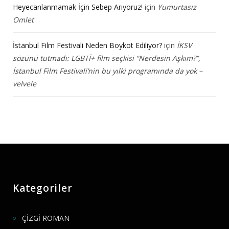
Heyecanlanmamak İçin Sebep Arıyoruz!
için
Yumurtasız
Omlet
İstanbul Film Festivali Neden Boykot Ediliyor?
için
İKSV
sözünü tutmadı: LGBTİ+ film seçkisi “Nerdesin Aşkım?”,
İstanbul Film Festivali’nin bu yılki programında da yok –
velvele
Kategoriler
ÇİZGİ ROMAN