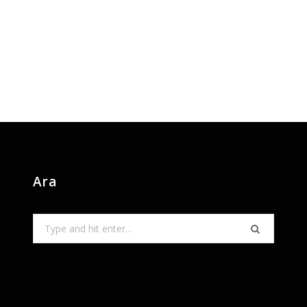
Ara
Search
for: