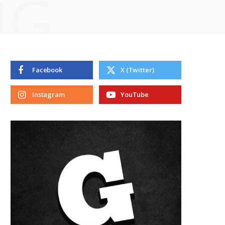
NG
Facebook
X (Twitter)
Instagram
YouTube