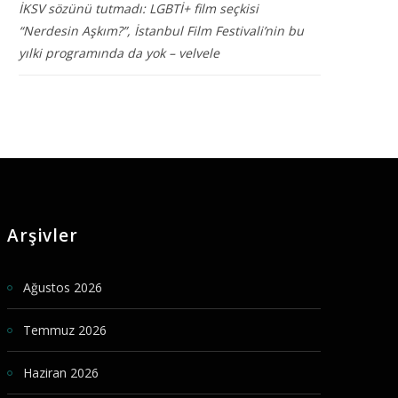
İKSV sözünü tutmadı: LGBTİ+ film seçkisi
“Nerdesin Aşkım?”, İstanbul Film Festivali’nin bu
yılki programında da yok – velvele
Arşivler
Ağustos 2026
Temmuz 2026
Haziran 2026