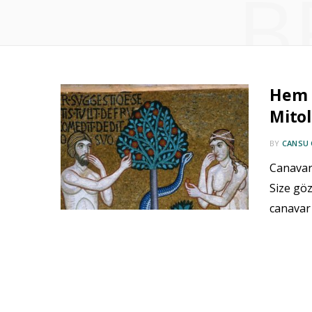
B
Hem K
Mitol
BY
CANSU
Canavarı
Size göz
canavar 