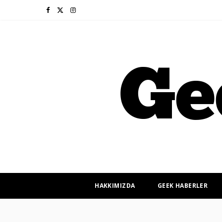
F
X
I
a
(
n
c
T
s
e
w
t
b
i
a
o
t
g
o
t
r
k
e
a
r
m
HAKKIMIZDA
GEEK HABERLER
)