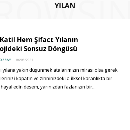
ROWSI
YILAN
atil Hem Şifacı: Yılanın
ojideki Sonsuz Döngüsü
 ÖZBAY
06/08/2024
 yılana yakın düşünmek atalarımızın mirası olsa gerek.
lerinizi kapatın ve zihninizdeki o ilksel karanlıkta bir
hayal edin desem, yarınızdan fazlanızın bir…