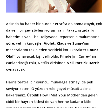
Aslında bu haber bir süredir etrafta dolanmaktaydı, çok
da yeni bir şey söylemiyorum yani. Fakat, ortada iki
haberimiz var. The Hollywood Reporter’ın malumatına
göre, yetim kardeşler
Violet, Klaus
ve
Sunny
’nin
maceralarını takip eden serideki kötü karakter
Count
Olaf
’ı oynayacak kişi belli oldu. Filmde Jim Carrey’nin
canlandırdığı rolü, Netflix dizisinde
Neil Patrick Harris
oynayacak.
Harris teatral bir oyuncu, mübalağa etmeyi de pek
seviyor zaten. O yüzden role gayet müsait aslına
bakarsanız. Üstelik How I Met Your Mother’dan gelen
ciddi bir hayran kitlesi de var; her ne kadar o kitle
varyete programı
Best Time Ever with Neil Patrick