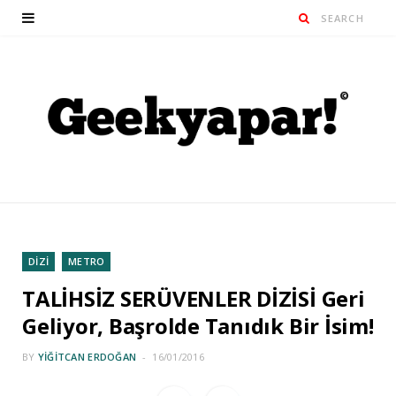
DİZİ
METRO
TALİHSİZ SERÜVENLER DİZİSİ Geri
Geliyor, Başrolde Tanıdık Bir İsim!
BY
YIĞITCAN ERDOĞAN
16/01/2016