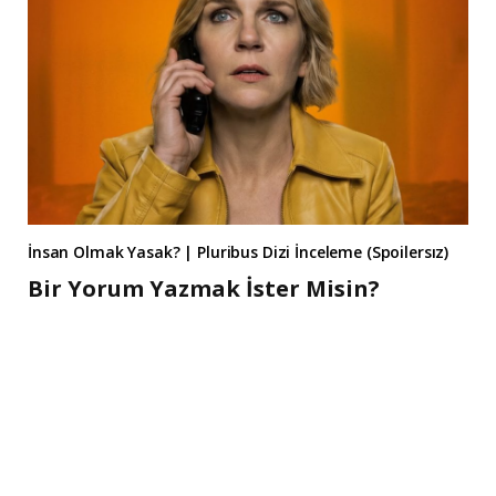
İnsan Olmak Yasak? | Pluribus Dizi İnceleme (Spoilersız)
Bir Yorum Yazmak İster Misin?
A
l
t
e
r