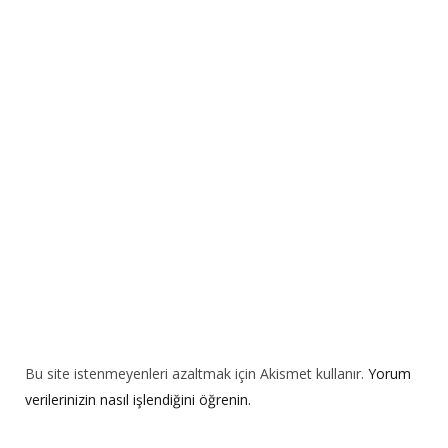
n
a
t
i
v
e
:
Bu site istenmeyenleri azaltmak için Akismet kullanır.
Yorum
verilerinizin nasıl işlendiğini öğrenin.