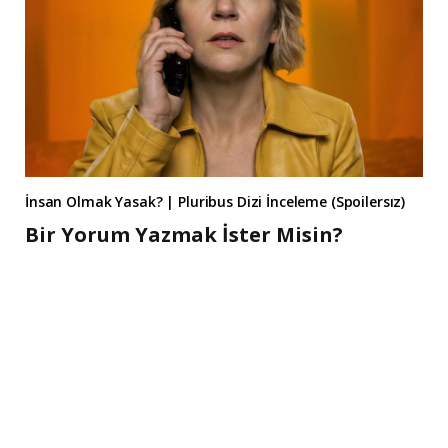
İnsan Olmak Yasak? | Pluribus Dizi İnceleme (Spoilersız)
Bir Yorum Yazmak İster Misin?
A
l
t
e
r
n