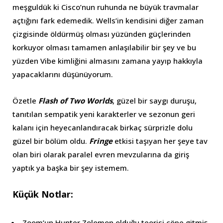
meşguldük ki Cisco’nun ruhunda ne büyük travmalar
açtığını fark edemedik. Wells’in kendisini diğer zaman
çizgisinde öldürmüş olması yüzünden güçlerinden
korkuyor olması tamamen anlaşılabilir bir şey ve bu
yüzden Vibe kimliğini almasını zamana yayıp hakkıyla
yapacaklarını düşünüyorum.
Özetle
Flash of Two Worlds
, güzel bir saygı duruşu,
tanıtılan sempatik yeni karakterler ve sezonun geri
kalanı için heyecanlandıracak birkaç sürprizle dolu
güzel bir bölüm oldu.
Fringe
etkisi taşıyan her şeye tav
olan biri olarak paralel evren mevzularına da giriş
yaptık ya başka bir şey istemem.
Küçük Notlar:
Zoom’un Hunter Zolomon olduğu teorisi çöpe gitmiş