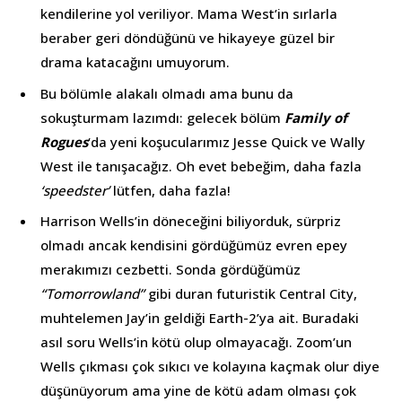
kendilerine yol veriliyor. Mama West’in sırlarla
beraber geri döndüğünü ve hikayeye güzel bir
drama katacağını umuyorum.
Bu bölümle alakalı olmadı ama bunu da
sokuşturmam lazımdı: gelecek bölüm
Family of
Rogues
‘da yeni koşucularımız Jesse Quick ve Wally
West ile tanışacağız. Oh evet bebeğim, daha fazla
‘speedster’
lütfen, daha fazla!
Harrison Wells’in döneceğini biliyorduk, sürpriz
olmadı ancak kendisini gördüğümüz evren epey
merakımızı cezbetti. Sonda gördüğümüz
“Tomorrowland”
gibi duran futuristik Central City,
muhtelemen Jay’in geldiği Earth-2’ya ait. Buradaki
asıl soru Wells’in kötü olup olmayacağı. Zoom’un
Wells çıkması çok sıkıcı ve kolayına kaçmak olur diye
düşünüyorum ama yine de kötü adam olması çok