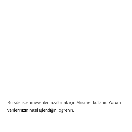
a
t
i
v
e
:
Bu site istenmeyenleri azaltmak için Akismet kullanır.
Yorum
verilerinizin nasıl işlendiğini öğrenin.