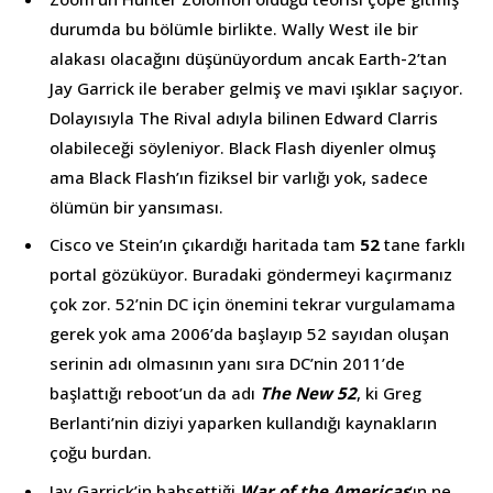
durumda bu bölümle birlikte. Wally West ile bir
alakası olacağını düşünüyordum ancak Earth-2’tan
Jay Garrick ile beraber gelmiş ve mavi ışıklar saçıyor.
Dolayısıyla The Rival adıyla bilinen Edward Clarris
olabileceği söyleniyor. Black Flash diyenler olmuş
ama Black Flash’ın fiziksel bir varlığı yok, sadece
ölümün bir yansıması.
Cisco ve Stein’ın çıkardığı haritada tam
52
tane farklı
portal gözüküyor. Buradaki göndermeyi kaçırmanız
çok zor. 52’nin DC için önemini tekrar vurgulamama
gerek yok ama 2006’da başlayıp 52 sayıdan oluşan
serinin adı olmasının yanı sıra DC’nin 2011’de
başlattığı reboot’un da adı
The New 52
, ki Greg
Berlanti’nin diziyi yaparken kullandığı kaynakların
çoğu burdan.
Jay Garrick’in bahsettiği
War of the Americas
‘ın ne