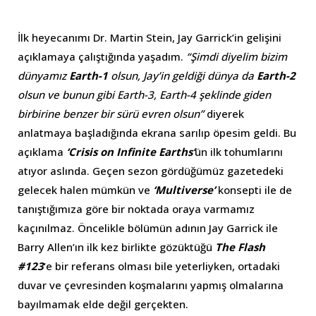
İlk heyecanımı Dr. Martin Stein, Jay Garrick’in gelişini
açıklamaya çalıştığında yaşadım.
“Şimdi diyelim bizim
dünyamız
Earth-1
olsun, Jay’in geldiği dünya da
Earth-2
olsun ve bunun gibi Earth-3, Earth-4 şeklinde giden
birbirine benzer bir sürü evren olsun”
diyerek
anlatmaya başladığında ekrana sarılıp öpesim geldi. Bu
açıklama
‘Crisis on Infinite Earths’
ün ilk tohumlarını
atıyor aslında. Geçen sezon gördüğümüz gazetedeki
gelecek halen mümkün ve
‘Multiverse’
konsepti ile de
tanıştığımıza göre bir noktada oraya varmamız
kaçınılmaz. Öncelikle bölümün adının Jay Garrick ile
Barry Allen’ın ilk kez birlikte gözüktüğü
The Flash
#123
‘e bir referans olması bile yeterliyken, ortadaki
duvar ve çevresinden koşmalarını yapmış olmalarına
bayılmamak elde değil gerçekten.