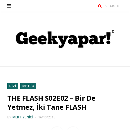
DİZİ
METRO
THE FLASH S02E02 – Bir De
Yetmez, İki Tane FLASH
BY
MERT YENICI
16/10/2015