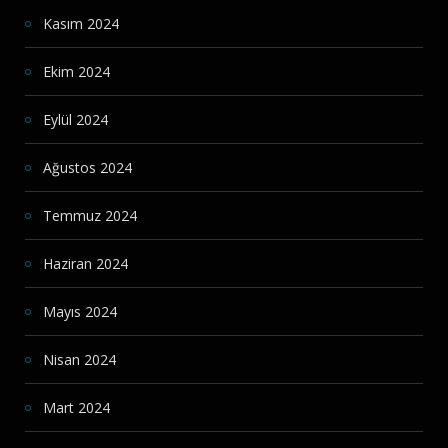
Kasım 2024
Ekim 2024
Eylül 2024
Ağustos 2024
Temmuz 2024
Haziran 2024
Mayıs 2024
Nisan 2024
Mart 2024