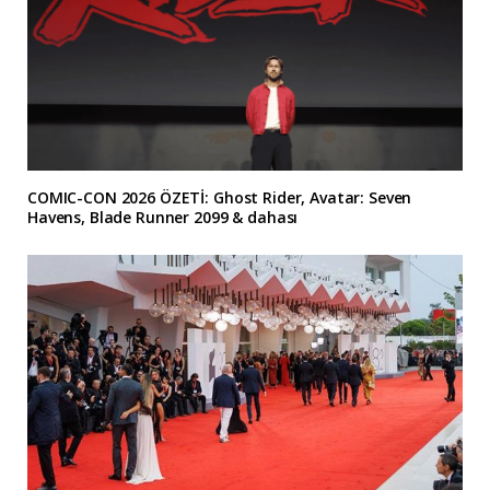
COMIC-CON 2026 ÖZETİ: Ghost Rider, Avatar: Seven
Havens, Blade Runner 2099 & dahası