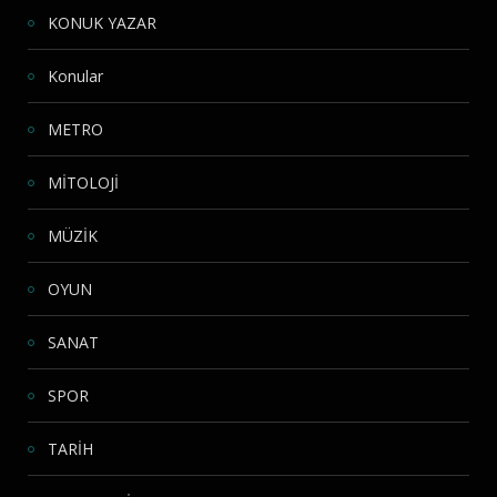
KONUK YAZAR
Konular
METRO
MİTOLOJİ
MÜZİK
OYUN
SANAT
SPOR
TARİH