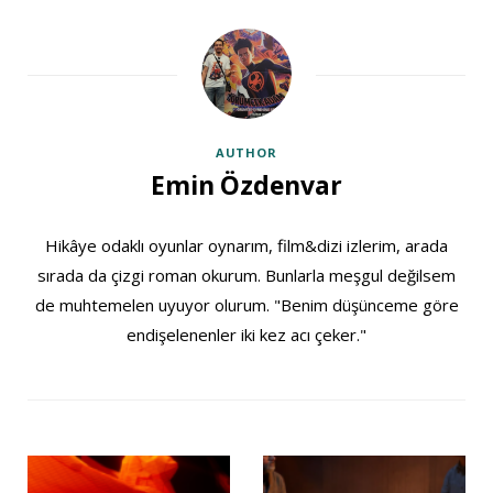
AUTHOR
Emin Özdenvar
Hikâye odaklı oyunlar oynarım, film&dizi izlerim, arada
sırada da çizgi roman okurum. Bunlarla meşgul değilsem
de muhtemelen uyuyor olurum. "Benim düşünceme göre
endişelenenler iki kez acı çeker."