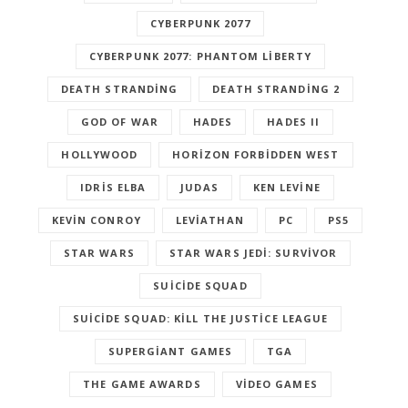
CYBERPUNK 2077
CYBERPUNK 2077: PHANTOM LIBERTY
DEATH STRANDING
DEATH STRANDING 2
GOD OF WAR
HADES
HADES II
HOLLYWOOD
HORIZON FORBIDDEN WEST
IDRIS ELBA
JUDAS
KEN LEVINE
KEVIN CONROY
LEVIATHAN
PC
PS5
STAR WARS
STAR WARS JEDI: SURVIVOR
SUICIDE SQUAD
SUICIDE SQUAD: KILL THE JUSTICE LEAGUE
SUPERGIANT GAMES
TGA
THE GAME AWARDS
VIDEO GAMES