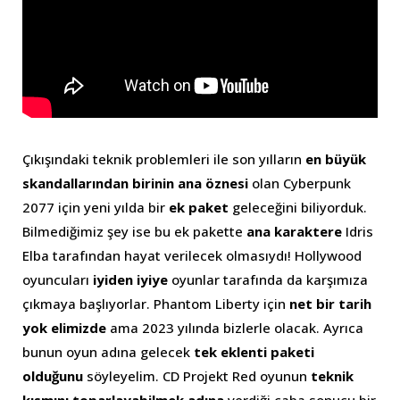
Çıkışındaki teknik problemleri ile son yılların
en büyük
skandallarından birinin ana öznesi
olan Cyberpunk
2077 için yeni yılda bir
ek paket
geleceğini biliyorduk.
Bilmediğimiz şey ise bu ek pakette
ana karaktere
Idris
Elba tarafından hayat verilecek olmasıydı! Hollywood
oyuncuları
iyiden iyiye
oyunlar tarafında da karşımıza
çıkmaya başlıyorlar. Phantom Liberty için
net bir tarih
yok elimizde
ama 2023 yılında bizlerle olacak. Ayrıca
bunun oyun adına gelecek
tek eklenti paketi
olduğunu
söyleyelim. CD Projekt Red oyunun
teknik
kısmını toparlayabilmek adına
verdiği çaba sonucu bir