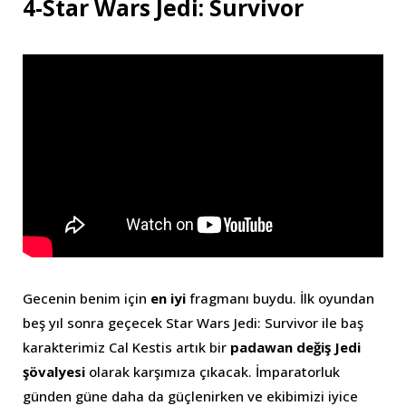
4-Star Wars Jedi: Survivor
Gecenin benim için
en iyi
fragmanı buydu. İlk oyundan
beş yıl sonra geçecek Star Wars Jedi: Survivor ile baş
karakterimiz Cal Kestis artık bir
padawan değiş Jedi
şövalyesi
olarak karşımıza çıkacak. İmparatorluk
günden güne daha da güçlenirken ve ekibimizi iyice