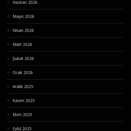
Haziran 2026
Mayıs 2026
Nisan 2026
Mart 2026
Şubat 2026
Ocak 2026
Aralık 2025
Kasım 2025
Ekim 2025
Eylül 2025