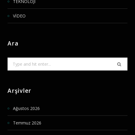
TEKNOLOJİ
VİDEO
Ara
Search
for:
Arşivler
Ağustos 2026
Temmuz 2026