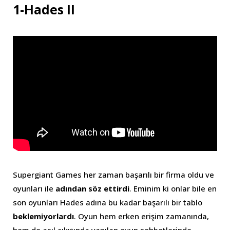
1-Hades II
Supergiant Games her zaman başarılı bir firma oldu ve
oyunları ile
adından söz ettirdi
. Eminim ki onlar bile en
son oyunları Hades adına bu kadar başarılı bir tablo
beklemiyorlardı
. Oyun hem erken erişim zamanında,
hem de asıl çıkışında yapılan oyun sohbetlerinde