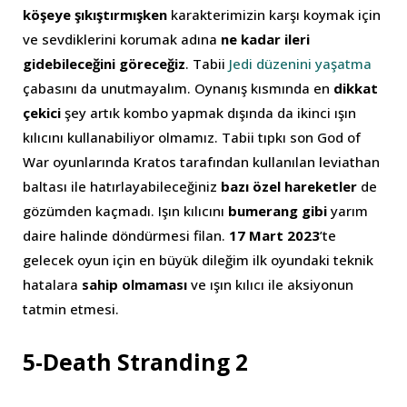
köşeye şıkıştırmışken
karakterimizin karşı koymak için
ve sevdiklerini korumak adına
ne kadar ileri
gidebileceğini göreceğiz
. Tabii
Jedi düzenini yaşatma
çabasını da unutmayalım. Oynanış kısmında en
dikkat
çekici
şey artık kombo yapmak dışında da ikinci ışın
kılıcını kullanabiliyor olmamız. Tabii tıpkı son God of
War oyunlarında Kratos tarafından kullanılan leviathan
baltası ile hatırlayabileceğiniz
bazı özel hareketler
de
gözümden kaçmadı. Işın kılıcını
bumerang gibi
yarım
daire halinde döndürmesi filan.
17 Mart 2023
’te
gelecek oyun için en büyük dileğim ilk oyundaki teknik
hatalara
sahip olmaması
ve ışın kılıcı ile aksiyonun
tatmin etmesi.
5-Death Stranding 2