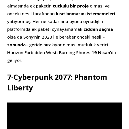
almasında ek paketin
tutkulu bir proje
olması ve
önceki nesil tarafından
kısıtlanmasını istememeleri
yatıyormuş. Her ne kadar ana oyunu oynadığın
platformda ek paketi oynayamamak
cidden saçma
olsa da Sony’nin 2023 ile beraber önceki nesli –
sonunda
– geride bırakıyor olması mutluluk verici.
Horizon Forbidden West: Burning Shores
19 Nisan
’da
geliyor.
7-Cyberpunk 2077: Phantom
Liberty