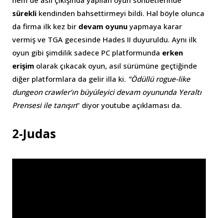
sürekli
kendinden bahsettirmeyi bildi. Hal böyle olunca
da firma ilk kez bir
devam oyunu
yapmaya karar
vermiş ve TGA gecesinde Hades II duyuruldu. Aynı ilk
oyun gibi şimdilik sadece PC platformunda
erken
erişim
olarak çıkacak oyun, asıl sürümüne geçtiğinde
diğer platformlara da gelir illa ki.
“Ödüllü rogue-like
dungeon crawler’ın büyüleyici devam oyununda Yeraltı
Prensesi ile tanışın
” diyor youtube açıklaması da.
2-Judas