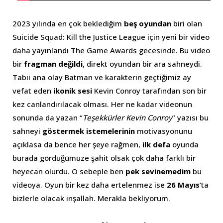
2023 yılında en çok beklediğim
beş oyundan
biri olan
Suicide Squad: Kill the Justice League için yeni bir video
daha yayınlandı The Game Awards gecesinde. Bu video
bir
fragman değildi
, direkt oyundan bir ara sahneydi.
Tabii ana olay Batman ve karakterin geçtiğimiz ay
vefat eden
ikonik sesi
Kevin Conroy tarafından son bir
kez canlandırılacak olması. Her ne kadar videonun
sonunda da yazan “
Teşekkürler Kevin Conroy
” yazısı bu
sahneyi
göstermek istemelerinin
motivasyonunu
açıklasa da bence her şeye rağmen,
ilk defa
oyunda
burada gördüğümüze şahit olsak çok daha farklı bir
heyecan olurdu. O sebeple ben
pek sevinemedim
bu
videoya. Oyun bir kez daha ertelenmez ise
26 Mayıs
’ta
bizlerle olacak inşallah. Merakla bekliyorum.