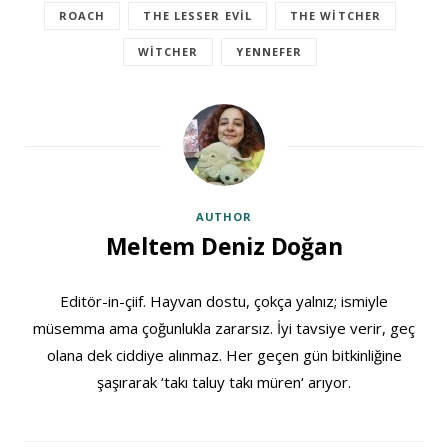
ROACH
THE LESSER EVIL
THE WITCHER
WITCHER
YENNEFER
AUTHOR
Meltem Deniz Doğan
Editör-in-çiif. Hayvan dostu, çokça yalnız; ismiyle
müsemma ama çoğunlukla zararsız. İyi tavsiye verir, geç
olana dek ciddiye alınmaz. Her geçen gün bitkinliğine
şaşırarak ‘takı taluy takı müren‘ arıyor.