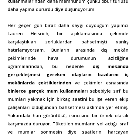
kullanmalarından daha memnunum çünkü öbür türlüsü
daha yapma dururdu diye düşünüyorum.
Her geçen gün biraz daha saygı duyduğum yapımcı
Lauren Hissrich, bir açıklamasında çekimde
karşılaştıkları zorluklardan bahsetmişti yanlış
hatırlamıyorsam. Bunların arasında dış mekân
çekimlerinde hava durumunun azizliğine
uğramalarından, bu nedenle
dış mekânda
gerçekleşmesi gereken olayların bazılarını iç
mekânlarda çektiklerinden
ve çekimler esnasında
binlerce gerçek mum kullanmaları
sebebiyle sırf bu
mumları yakmak için birkaç saatini bu işe veren ekip
çalışanları olduğundan bahsetmesi aklımda yer etmiş.
Yukarıdaki han görüntüsü, ikincisine bir örnek olarak
karşımızda duruyor. Tüketilen mumların yol açtığı israf
ve mumlar sönmesin diye saatlerini harcayan