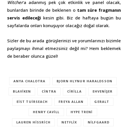
Witcher
‘a adanmış pek çok etkinlik ve panel olacak,
bunlardan birinde de beklenen o
tam süre fragmanın
servis edileceği
kesin gibi. Biz de haftaya bugün bu
sayfalarda onları konuşuyor olacağız doğal olarak.
Sizler de bu arada görüşlerinizi ve yorumlarınızı bizimle
paylaşmayı ihmal etmezsiniz değil mi? Hem beklemek
de beraber olunca güzel!
ANYA CHALOTRA
BJORN HLYNUR HARALDSSON
BLAVIKEN
CINTRA
CIRILLA
EHVENIŞER
EIST TUIRSEACH
FREYA ALLAN
GERALT
HENRY CAVILL
HYPE TRENI
LAUREN HISSRICH
NETFLIX
NILFGAARD