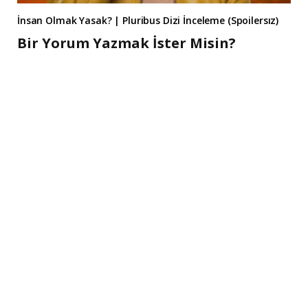
İnsan Olmak Yasak? | Pluribus Dizi İnceleme (Spoilersız)
Bir Yorum Yazmak İster Misin?
A
l
t
e
r
n
a
t
i
v
e
: