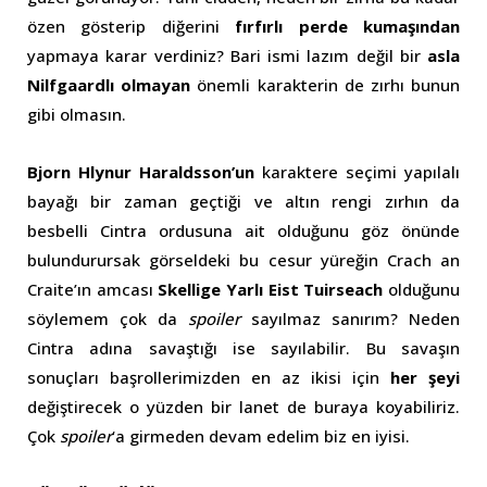
özen gösterip diğerini
fırfırlı perde kumaşından
yapmaya karar verdiniz? Bari ismi lazım değil bir
asla
Nilfgaardlı olmayan
önemli karakterin de zırhı bunun
gibi olmasın.
Bjorn Hlynur Haraldsson’un
karaktere seçimi yapılalı
bayağı bir zaman geçtiği ve altın rengi zırhın da
besbelli Cintra ordusuna ait olduğunu göz önünde
bulundurursak görseldeki bu cesur yüreğin Crach an
Craite’ın amcası
Skellige Yarlı Eist Tuirseach
olduğunu
söylemem çok da
spoiler
sayılmaz sanırım? Neden
Cintra adına savaştığı ise sayılabilir. Bu savaşın
sonuçları başrollerimizden en az ikisi için
her şeyi
değiştirecek o yüzden bir lanet de buraya koyabiliriz.
Çok
spoiler
‘a girmeden devam edelim biz en iyisi.