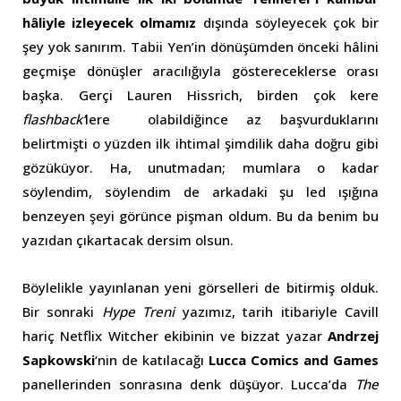
hâliyle izleyecek olmamız
dışında söyleyecek çok bir
şey yok sanırım. Tabii Yen’in dönüşümden önceki hâlini
geçmişe dönüşler aracılığıyla göstereceklerse orası
başka. Gerçi Lauren Hissrich, birden çok kere
flashback’
lere olabildiğince az başvurduklarını
belirtmişti o yüzden ilk ihtimal şimdilik daha doğru gibi
gözüküyor. Ha, unutmadan; mumlara o kadar
söylendim, söylendim de arkadaki şu led ışığına
benzeyen şeyi görünce pişman oldum. Bu da benim bu
yazıdan çıkartacak dersim olsun.
Böylelikle yayınlanan yeni görselleri de bitirmiş olduk.
Bir sonraki
Hype Treni
yazımız, tarih itibariyle Cavill
hariç Netflix Witcher ekibinin ve bizzat yazar
Andrzej
Sapkowski
‘nin de katılacağı
Lucca Comics and Games
panellerinden sonrasına denk düşüyor. Lucca’da
The