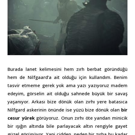
Burada lanet kelimesini hem zırh berbat göründüğü
hem de Nilfgaard’a ait olduğu için kullandım. Benim
tasvir etmeme gerek yok ama yazı yazıyoruz madem
edeyim, görselin ait olduğu sahnede büyük bir savaş
yaşanıyor. Arkası bize dönük olan zırhı yere batasıca
Nilfgard askerinin önünde ise yüzü bize dönük olan
bir
cesur yürek
görüyoruz. Onun zırhı öte yandan minicik
bir ışığın altında bile parlayacak altın rengiyle gayet
güzel görünüyor. Yani cidden, neden bir zırha bu kadar