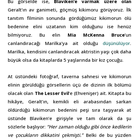
Bu görselde ise,
Blaviken’e varmak üzere olan
Geralt’ın av ganimeti, göçmüş kikimoru görüyoruz. İlk
tanıtım filminin sonunda gördüğümüz kikimorun ölü
bedenine elini uzatanın kim olduğunu ise henüz
bilmiyoruz. Bu elin
Mia McKenna Bruce
‘un
canlandıracağı Marilka’ya ait olduğu
düşünülüyor
.
Marilka, kendisini canlandıracak aktristin yaşı çok daha
büyük olsa da kitaplarda 5 yaşlarında bir kız çocuğu.
At üstündeki fotoğraf, taverna sahnesi ve kikimorun
elinin görüldüğü görsellerin üçü de dizinin ilk bölümü
olacak olan
The Lesser Evil
‘e (Ehvenişer) ait. Kitapta bu
hikâye, Geralt’ın, kemikli eli arabasından sarkan
öldürdüğü kikimorun bedenini peşi sıra taşıyarak at
üstünde Blaviken’e girişiyle ve tam olarak da şu
sözlerle başlıyor:
“Her zaman olduğu gibi önce kedilerin
ve çocukların dikkatini çekmişti.”
Belki de bu yüzden