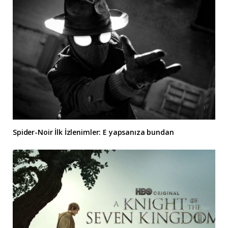
Spider-Noir İlk İzlenimler: E yapsanıza bundan