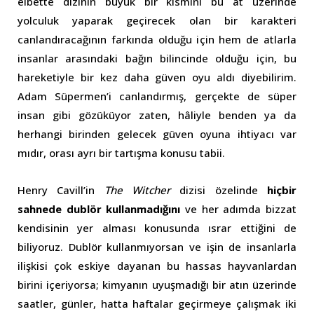
elbette dizinin büyük bir kısmını bu at üzerinde
yolculuk yaparak geçirecek olan bir karakteri
canlandıracağının farkında olduğu için hem de atlarla
insanlar arasındaki bağın bilincinde olduğu için, bu
hareketiyle bir kez daha güven oyu aldı diyebilirim.
Adam Süpermen’i canlandırmış, gerçekte de süper
insan gibi gözüküyor zaten, hâliyle benden ya da
herhangi birinden gelecek güven oyuna ihtiyacı var
mıdır, orası ayrı bir tartışma konusu tabii.
Henry Cavill’in
The Witcher
dizisi özelinde
hiçbir
sahnede dublör kullanmadığını
ve her adımda bizzat
kendisinin yer alması konusunda ısrar ettiğini de
biliyoruz. Dublör kullanmıyorsan ve işin de insanlarla
ilişkisi çok eskiye dayanan bu hassas hayvanlardan
birini içeriyorsa; kimyanın uyuşmadığı bir atın üzerinde
saatler, günler, hatta haftalar geçirmeye çalışmak iki