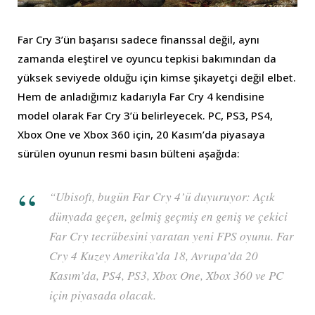
Far Cry 3’ün başarısı sadece finanssal değil, aynı
zamanda eleştirel ve oyuncu tepkisi bakımından da
yüksek seviyede olduğu için kimse şikayetçi değil elbet.
Hem de anladığımız kadarıyla Far Cry 4 kendisine
model olarak Far Cry 3’ü belirleyecek. PC, PS3, PS4,
Xbox One ve Xbox 360 için, 20 Kasım’da piyasaya
sürülen oyunun resmi basın bülteni aşağıda:
“Ubisoft, bugün Far Cry 4’ü duyuruyor: Açık
dünyada geçen, gelmiş geçmiş en geniş ve çekici
Far Cry tecrübesini yaratan yeni FPS oyunu. Far
Cry 4 Kuzey Amerika’da 18, Avrupa’da 20
Kasım’da, PS4, PS3, Xbox One, Xbox 360 ve PC
için piyasada olacak.