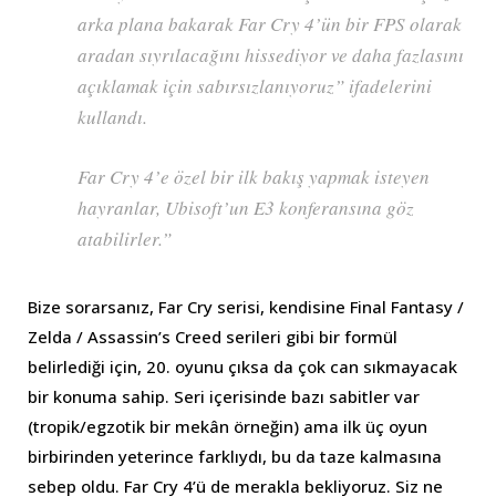
arka plana bakarak Far Cry 4’ün bir FPS olarak
aradan sıyrılacağını hissediyor ve daha fazlasını
açıklamak için sabırsızlanıyoruz” ifadelerini
kullandı.
Far Cry 4’e özel bir ilk bakış yapmak isteyen
hayranlar, Ubisoft’un E3 konferansına göz
atabilirler.”
Bize sorarsanız, Far Cry serisi, kendisine Final Fantasy /
Zelda / Assassin’s Creed serileri gibi bir formül
belirlediği için, 20. oyunu çıksa da çok can sıkmayacak
bir konuma sahip. Seri içerisinde bazı sabitler var
(tropik/egzotik bir mekân örneğin) ama ilk üç oyun
birbirinden yeterince farklıydı, bu da taze kalmasına
sebep oldu. Far Cry 4’ü de merakla bekliyoruz. Siz ne