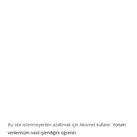
e
r
n
a
t
i
v
e
:
Bu site istenmeyenleri azaltmak için Akismet kullanır.
Yorum
verilerinizin nasıl işlendiğini öğrenin.