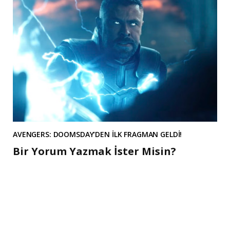
AVENGERS: DOOMSDAY’DEN İLK FRAGMAN GELDİ!
Bir Yorum Yazmak İster Misin?
A
l
t