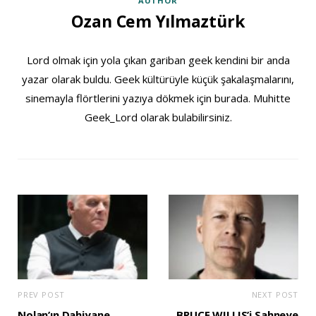
AUTHOR
Ozan Cem Yılmaztürk
Lord olmak için yola çıkan gariban geek kendini bir anda
yazar olarak buldu. Geek kültürüyle küçük şakalaşmalarını,
sinemayla flörtlerini yazıya dökmek için burada. Muhitte
Geek_Lord olarak bulabilirsiniz.
PREV POST
NEXT POST
Nolan’ın Dahiyane
BRUCE WILLIS’i Sahneye