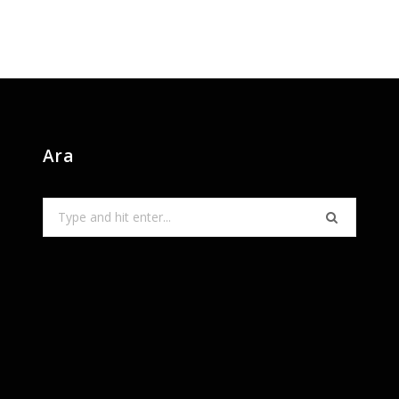
Ara
Search
for: