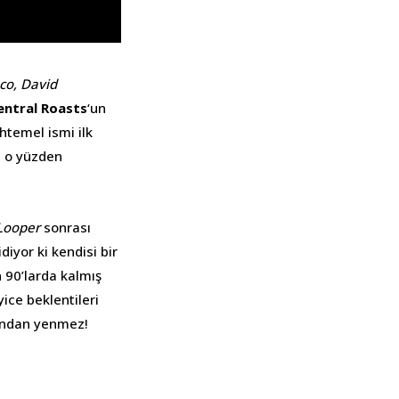
co, David
ntral Roasts
‘un
temel ismi ilk
; o yüzden
Looper
sonrası
diyor ki kendisi bir
n 90’larda kalmış
ice beklentileri
adından yenmez!