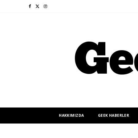
F
X
I
a
(
n
c
T
s
e
w
t
b
i
a
o
t
g
o
t
r
k
e
a
r
m
HAKKIMIZDA
GEEK HABERLER
)