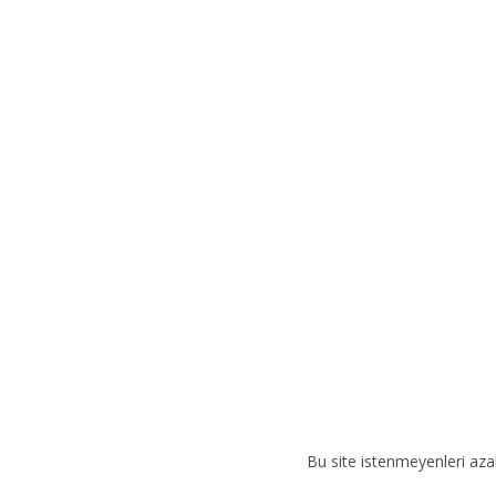
e
r
n
a
t
i
v
e
:
Bu site istenmeyenleri aza