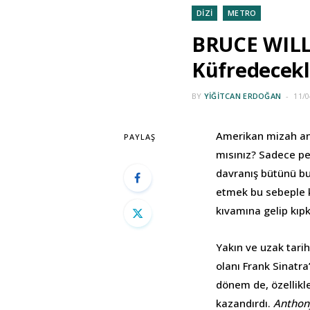
DİZİ
METRO
BRUCE WILLI
Küfredecekl
BY
YIĞITCAN ERDOĞAN
11/0
Amerikan mizah anla
PAYLAŞ
mısınız? Sadece p
davranış bütünü bu
etmek bu sebeple k
kıvamına gelip kıpk
Yakın ve uzak tari
olanı Frank Sinatra’
dönem de, özellikl
kazandırdı.
Anthony