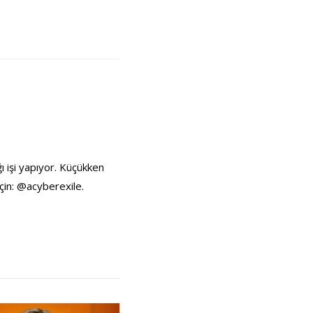
ı işi yapıyor. Küçükken
çin: @acyberexile.