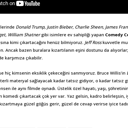
lerinde
Donald Trump, Justin Bieber, Charlie Sheen, James Fran
get, William Shatner
gibi isimlere ev sahipliği yapan
Comedy Ce
şısına kimi çıkartacağını henüz bilmiyoruz.
Jeff Ross
kuvvetle muh
n. Ancak bazen buralara kızartılanın eşini dostunu da alıyorlar
 karşımıza çıkabilir.
e hiç kimsenin eksiklik çekeceğini sanmıyoruz. Bruce Willis’in
terli materyal sağlayacak kadar tatsız gidiyor, o kadar tatsız gi
sen ile aynı filmde oynadı. Üstelik özel hayatı, yaşı, şöhretini
 komedi çıkartacak çok yer var. Yaz gelsin, kadro belirleşsin, iy
is kızartmaya güzel göğüs gerir, güzel de cevap verirse iyice t