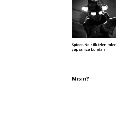
Spider-Noir İlk İzlenimler
yapsanıza bundan
Misin?
A
l
t