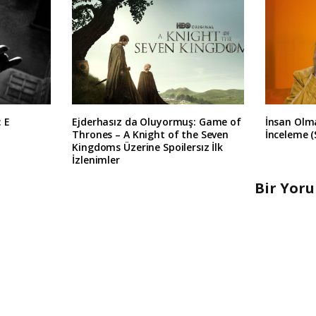
: E
Ejderhasız da Oluyormuş: Game of
İnsan Olma
Thrones – A Knight of the Seven
İnceleme (
Kingdoms Üzerine Spoilersız İlk
İzlenimler
Bir Yor