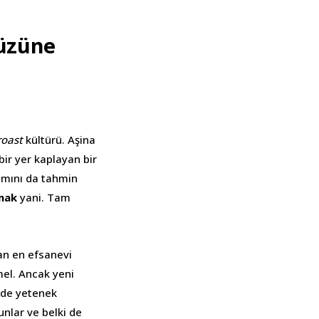
Yüzüne
roast
kültürü. Aşina
ir yer kaplayan bir
amını da tahmin
mak
yani. Tam
an en efsanevi
el. Ancak yeni
zide yetenek
unlar ve belki de