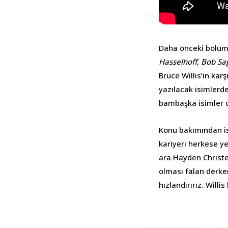
Daha önceki bölüm
Hasselhoff, Bob Sa
Bruce Willis’in kar
yazılacak isimlerde
bambaşka isimler de
Konu bakımından is
kariyeri herkese ye
ara Hayden Christen
olması falan derken
hızlandırırız. Will