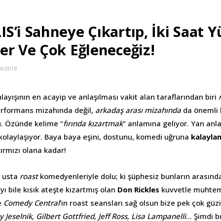
S’i Sahneye Çıkartıp, İki Saat 
er Ve Çok Eğleneceğiz!
4/2018
yışının en acayip ve anlaşılması vakit alan taraflarından biri
erformans mizahında değil,
arkadaş arası mizahında
da önemli b
. Özünde kelime “
fırında kızartmak
” anlamına geliyor. Yan anl
olaylaşıyor. Baya baya eşini, dostunu, komedi uğruna
kalayla
ırmızı olana kadar!
h usta
roast
komedyenleriyle dolu; ki şüphesiz bunların arasınd
yı bile kısık ateşte kızartmış olan
Don Rickles
kuvvetle muhtem
e
Comedy Central
‘in roast seansları sağ olsun bize pek çok gü
 Jeselnik, Gilbert Gottfried, Jeff Ross
, Lisa Lampanelli
… Şimdi b