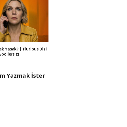
k Yasak? | Pluribus Dizi
Spoilersız)
um Yazmak İster