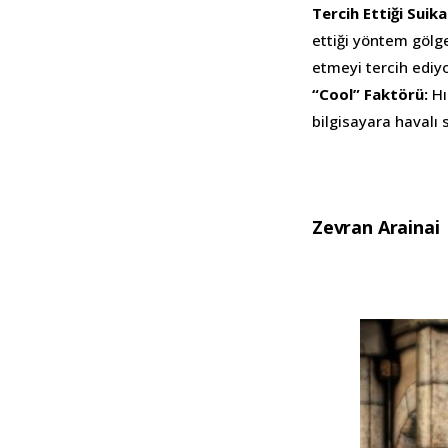
Tercih Ettiği Sui
ettiği yöntem gölg
etmeyi tercih ediyo
“Cool” Faktörü:
Hı
bilgisayara havalı
Zevran Arainai