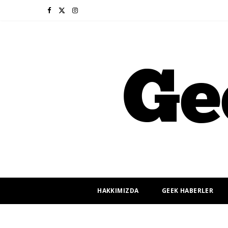
F
X
I
a
(
n
c
T
s
e
w
t
b
i
a
o
t
g
o
t
r
k
e
a
r
m
HAKKIMIZDA
GEEK HABERLER
)