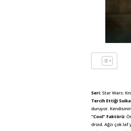
Seri:
Star Wars: Kn
Tercih Ettiği Sui
duruyor. Kendisini
“Cool” Faktörü:
Ön
droid. Ağzı çok laf