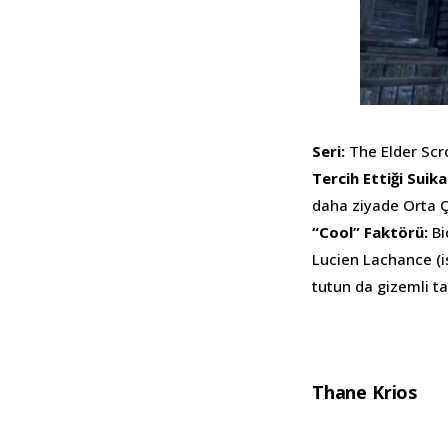
Seri:
The Elder Scro
Tercih Ettiği Sui
daha ziyade Orta Ça
“Cool” Faktörü:
Bi
Lucien Lachance (is
tutun da gizemli ta
Thane Krios