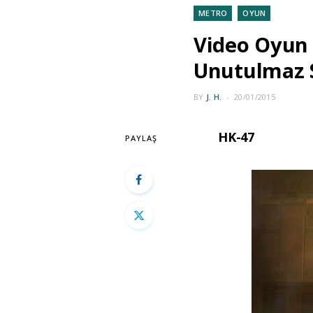
METRO
OYUN
Video Oyun 
Unutulmaz S
BY
J. H.
20/01/2015
HK-47
PAYLAŞ