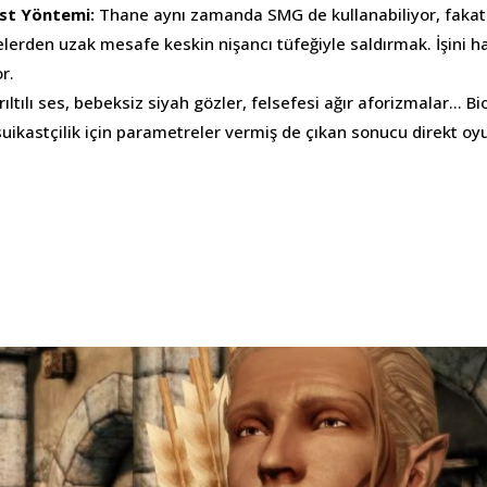
kast Yöntemi:
Thane aynı zamanda SMG de kullanabiliyor, fakat 
elerden uzak mesafe keskin nişancı tüfeğiyle saldırmak. İşini h
r.
rıltılı ses, bebeksiz siyah gözler, felsefesi ağır aforizmalar… B
 suikastçilik için parametreler vermiş de çıkan sonucu direkt 