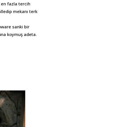
en fazla tercih
alledip mekanı terk
ioware sanki bir
oyuna koymuş adeta.