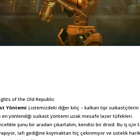
ights of the Old Republic
kast Yöntemi:
Listemizdeki diğer kılıç – kalkan tipi suikastçiler
n en yönlendiği suikast yöntemi uzak mesafe lazer tüfekleri.
celikle şunu bir aradan çıkartalım, kendisi bir droid. Bu iş için 
 yapıyor, lafı gediğine koymaktan hiç çekinmiyor ve üstelik hari