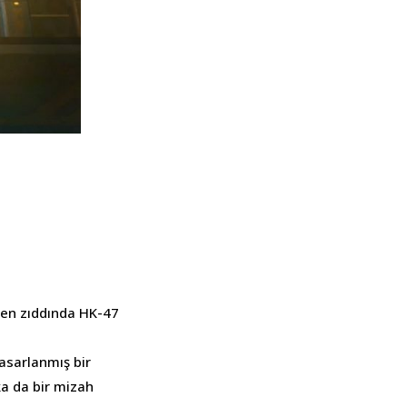
in en zıddında HK-47
tasarlanmış bir
ka da bir mizah