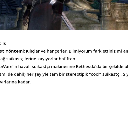
lls
kast Yöntemi:
Kılıçlar ve hançerler. Bilmiyorum fark ettiniz mi 
ğ suikastçilerine kayıyorlar hafiften.
oWare’in havalı suikastçi makinesine Bethesda’da bir şekilde ul
mi de dahil) her şeyiyle tam bir stereotipik “cool” suikastçi. 
vırlarına kadar.