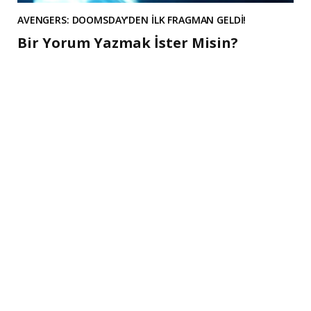
AVENGERS: DOOMSDAY’DEN İLK FRAGMAN GELDİ!
Bir Yorum Yazmak İster Misin?
A
l
t
e
r
n
a
t
i
v
e
: