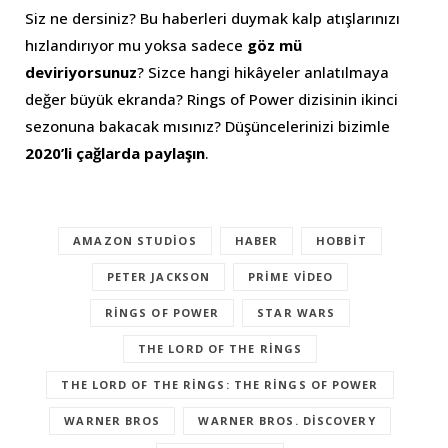
Siz ne dersiniz? Bu haberleri duymak kalp atışlarınızı
hızlandırıyor mu yoksa sadece
göz mü
deviriyorsunuz
? Sizce hangi hikâyeler anlatılmaya
değer büyük ekranda? Rings of Power dizisinin ikinci
sezonuna bakacak mısınız? Düşüncelerinizi bizimle
2020’li çağlarda paylaşın
.
AMAZON STUDIOS
HABER
HOBBIT
PETER JACKSON
PRIME VIDEO
RINGS OF POWER
STAR WARS
THE LORD OF THE RINGS
THE LORD OF THE RINGS: THE RINGS OF POWER
WARNER BROS
WARNER BROS. DISCOVERY