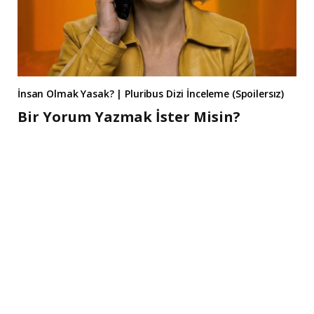
İnsan Olmak Yasak? | Pluribus Dizi İnceleme (Spoilersız)
Bir Yorum Yazmak İster Misin?
A
l
t
e
r
n
a
t