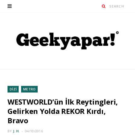
DİZİ
METRO
WESTWORLD’ün İlk Reytingleri,
Gelirken Yolda REKOR Kırdı,
Bravo
BY
J. H.
04/10/2016