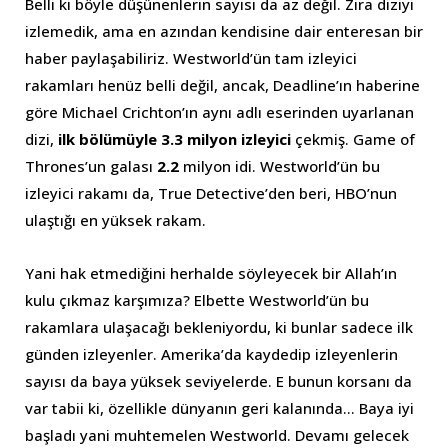
Belli ki böyle düşünenlerin sayısı da az değil. Zira diziyi
izlemedik, ama en azından kendisine dair enteresan bir
haber paylaşabiliriz. Westworld’ün tam izleyici
rakamları henüz belli değil, ancak, Deadline’ın haberine
göre Michael Crichton’ın aynı adlı eserinden uyarlanan
dizi,
ilk bölümüyle 3.3 milyon izleyici
çekmiş. Game of
Thrones’un galası
2.2
milyon idi. Westworld’ün bu
izleyici rakamı da, True Detective’den beri, HBO’nun
ulaştığı en yüksek rakam.
Yani hak etmediğini herhalde söyleyecek bir Allah’ın
kulu çıkmaz karşımıza? Elbette Westworld’ün bu
rakamlara ulaşacağı bekleniyordu, ki bunlar sadece ilk
günden izleyenler. Amerika’da kaydedip izleyenlerin
sayısı da baya yüksek seviyelerde. E bunun korsanı da
var tabii ki, özellikle dünyanın geri kalanında… Baya iyi
başladı yani muhtemelen Westworld. Devamı gelecek