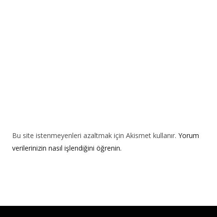
i
v
e
:
Bu site istenmeyenleri azaltmak için Akismet kullanır.
Yorum
verilerinizin nasıl işlendiğini öğrenin.