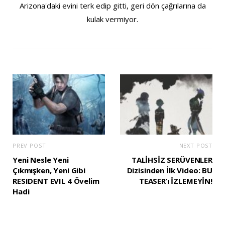
Arizona'daki evini terk edip gitti, geri dön çağrılarına da
kulak vermiyor.
PREV POST
NEXT POST
Yeni Nesle Yeni
TALİHSİZ SERÜVENLER
Çıkmışken, Yeni Gibi
Dizisinden İlk Video: BU
RESIDENT EVIL 4 Övelim
TEASER’ı İZLEMEYİN!
Hadi