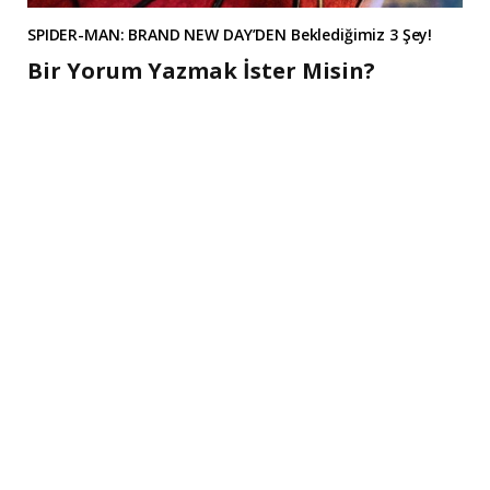
SPIDER-MAN: BRAND NEW DAY’DEN Beklediğimiz 3 Şey!
Bir Yorum Yazmak İster Misin?
A
l
t
e
r
n
a
t
i
v
e
: