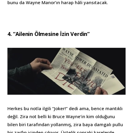
bunu da Wayne Manor’ın harap hâli yansıtacak.
4. “Ailenin Ölmesine İzin Verdin”
Herkes bu notla ilgili “Joker!” dedi ama, bence mantıklı
değil. Zira not belli ki Bruce Wayne’in kim olduğunu
bilen biri tarafından yollanmış, zira baya damgalı pullu
bir zarfın içinden çıkıyor. Üstelik sonraki karelerde