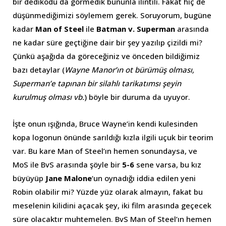
bir dedikodu da görmedik bununla ilintili. Fakat hiç de
düşünmediğimizi söylemem gerek. Soruyorum, bugüne
kadar
Man of Steel
ile
Batman v. Superman
arasında
ne kadar süre geçtiğine dair bir şey yazılıp çizildi mi?
Çünkü aşağıda da göreceğiniz ve önceden bildiğimiz
bazı detaylar (
Wayne Manor’ın ot bürümüş olması,
Superman’e tapınan bir silahlı tarikatımsı şeyin
kurulmuş olması vb.
) böyle bir duruma da uyuyor.
İşte onun ışığında, Bruce Wayne’in kendi kulesinden
kopa logonun önünde sarıldığı kızla ilgili uçuk bir teorim
var. Bu kare Man of Steel’ın hemen sonundaysa, ve
MoS ile BvS arasında şöyle bir
5-6
sene varsa, bu kız
büyüyüp
Jane Malone
‘un oynadığı iddia edilen yeni
Robin olabilir mi? Yüzde yüz olarak almayın, fakat bu
meselenin kilidini açacak şey, iki film arasında geçecek
süre olacaktır muhtemelen. BvS Man of Steel’ın hemen