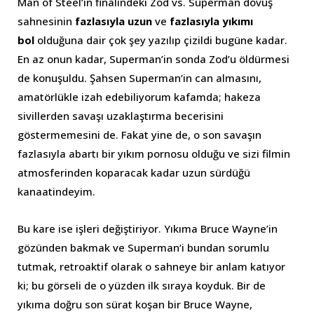
Man of Steel’ın finalindeki Zod vs. Superman dövüş
sahnesinin
fazlasıyla uzun
ve
fazlasıyla yıkımı
bol
olduğuna dair çok şey yazılıp çizildi bugüne kadar.
En az onun kadar, Superman’in sonda Zod’u öldürmesi
de konuşuldu. Şahsen Superman’in can almasını,
amatörlükle izah edebiliyorum kafamda; hakeza
sivillerden savaşı uzaklaştırma becerisini
göstermemesini de. Fakat yine de, o son savaşın
fazlasıyla abartı bir yıkım pornosu olduğu ve sizi filmin
atmosferinden koparacak kadar uzun sürdüğü
kanaatindeyim.
Bu kare ise işleri değiştiriyor. Yıkıma Bruce Wayne’in
gözünden bakmak ve Superman’i bundan sorumlu
tutmak, retroaktif olarak o sahneye bir anlam katıyor
ki; bu görseli de o yüzden ilk sıraya koyduk. Bir de
yıkıma doğru son sürat koşan bir Bruce Wayne,